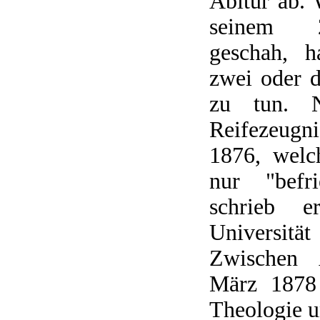
Abitur ab. 
seinem 2
geschah, h
zwei oder 
zu tun. N
Reifezeugn
1876, welc
nur "befri
schrieb 
Universit
Zwischen 
März 1878 
Theologie u