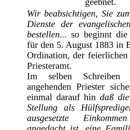
geebnet.
Wir beabsichtigen, Sie zu
Dienste der evangelische
bestellen...
so beginnt die
für den 5. August 1883 in 
Ordination, der feierliche
Priesteramt.
Im selben Schreiben
angehenden Priester siche
einmal darauf hin
daß die
Stellung als Hülfspredi
ausgesetzte Einkomme
angedacht ist, eine Famili