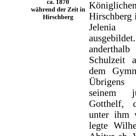
ca. 1870
Königlich
während der Zeit in
Hirschberg 
Hirschberg
Jelenia
ausgebild
anderthal
Schulzeit 
dem Gymna
Übrigens
seinem j
Gotthelf, 
unter ihm 
legte Wil