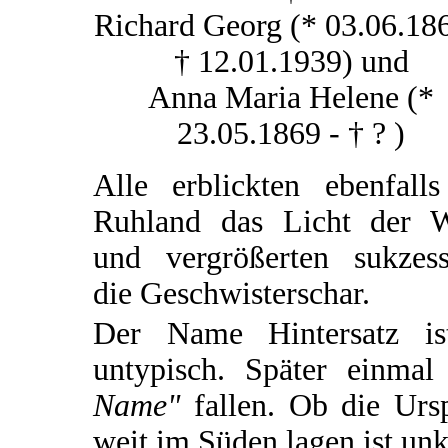
Richard Georg (* 03.06.186
† 12.01.1939) und
Anna Maria Helene (*
23.05.1869 - † ? )
Alle erblickten ebenfalls
Ruhland das Licht der W
und vergrößerten sukzess
die Geschwisterschar.
Der Name Hintersatz ist
untypisch. Später einm
Name"
fallen. Ob die Ursp
weit im Süden lagen ist unk