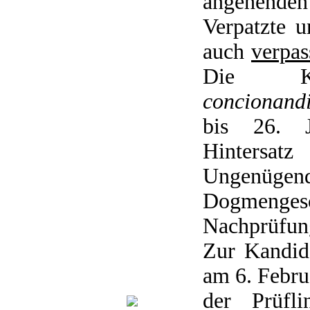
angehende
Verpatzte 
auch
verpas
Die Ka
concionand
bis 26. J
Hintersa
Ungenügen
Dogmeng
Nachprüfun
Zur Kandid
am 6. Februa
der Prüfli