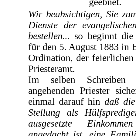
geebnet.
Wir beabsichtigen, Sie zu
Dienste der evangelische
bestellen...
so beginnt die
für den 5. August 1883 in 
Ordination, der feierliche
Priesteramt.
Im selben Schreiben
angehenden Priester siche
einmal darauf hin
daß die
Stellung als Hülfspredi
ausgesetzte Einkomme
angedacht ist, eine Famili