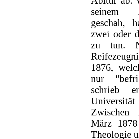
Abitur ab. 
seinem 2
geschah, h
zwei oder 
zu tun. N
Reifezeugn
1876, welc
nur "befri
schrieb 
Universit
Zwischen 
März 1878 
Theologie u