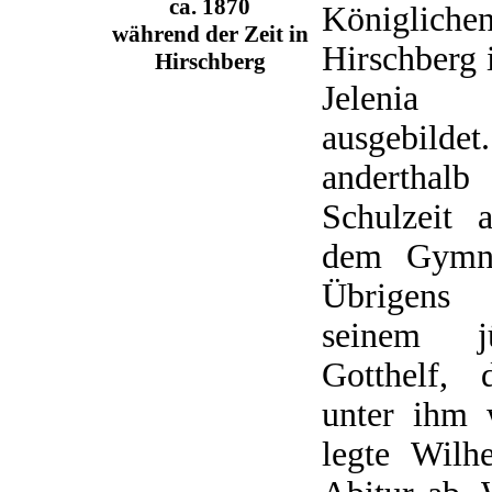
ca. 1870
Königlich
während der Zeit in
Hirschberg 
Hirschberg
Jelenia
ausgebild
anderthal
Schulzeit 
dem Gymna
Übrigens
seinem j
Gotthelf, 
unter ihm 
legte Wil