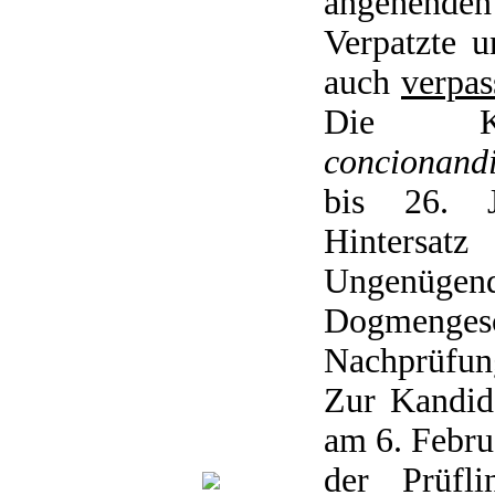
angehende
Verpatzte 
auch
verpas
Die Ka
concionand
bis 26. J
Hintersa
Ungenügen
Dogmeng
Nachprüfun
Zur Kandid
am 6. Februa
der Prüfli