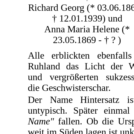
Richard Georg (* 03.06.186
† 12.01.1939) und
Anna Maria Helene (*
23.05.1869 - † ? )
Alle erblickten ebenfalls
Ruhland das Licht der W
und vergrößerten sukzess
die Geschwisterschar.
Der Name Hintersatz ist
untypisch. Später einm
Name"
fallen. Ob die Ursp
weit im Süden lagen ist unk