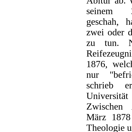
Abitur ab. 
seinem 2
geschah, h
zwei oder 
zu tun. N
Reifezeugn
1876, welc
nur "befri
schrieb 
Universit
Zwischen 
März 1878 
Theologie u