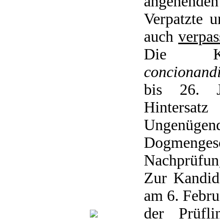
angehende
Verpatzte 
auch
verpas
Die Ka
concionand
bis 26. J
Hintersa
Ungenügen
Dogmeng
Nachprüfun
Zur Kandid
am 6. Februa
der Prüfli