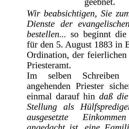
geebnet.
Wir beabsichtigen, Sie zu
Dienste der evangelische
bestellen...
so beginnt die
für den 5. August 1883 in 
Ordination, der feierliche
Priesteramt.
Im selben Schreiben
angehenden Priester siche
einmal darauf hin
daß die
Stellung als Hülfspredi
ausgesetzte Einkomme
angedacht ist, eine Famili