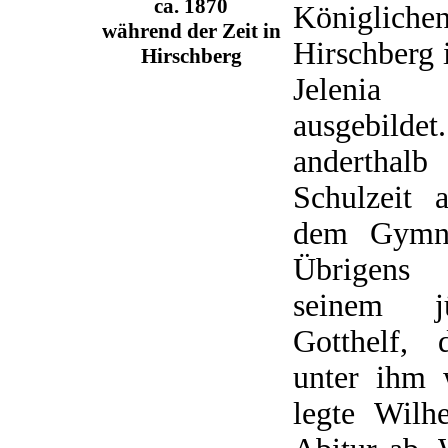
ca. 1870
Königlich
während der Zeit in
Hirschberg 
Hirschberg
Jelenia
ausgebild
anderthal
Schulzeit 
dem Gymna
Übrigens
seinem j
Gotthelf, 
unter ihm 
legte Wil