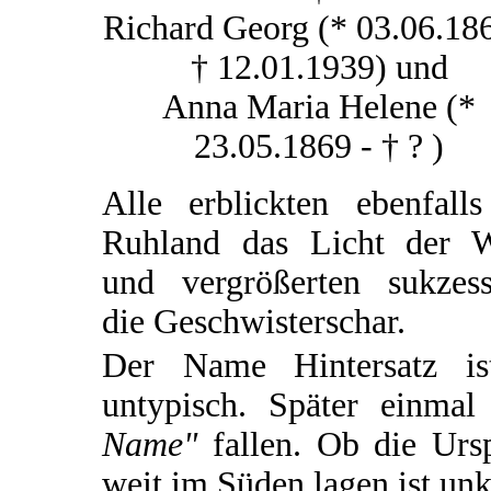
Richard Georg (* 03.06.186
† 12.01.1939) und
Anna Maria Helene (*
23.05.1869 - † ? )
Alle erblickten ebenfalls
Ruhland das Licht der W
und vergrößerten sukzess
die Geschwisterschar.
Der Name Hintersatz ist
untypisch. Später einm
Name"
fallen. Ob die Ursp
weit im Süden lagen ist unk