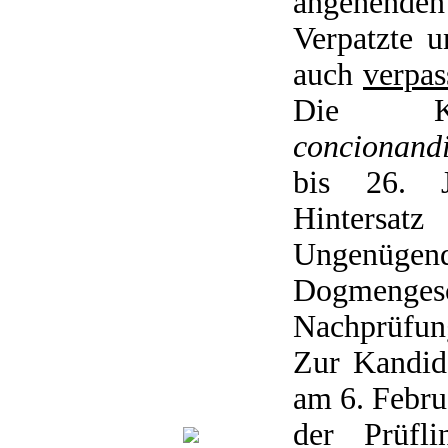
angehende
Verpatzte 
auch
verpas
Die Ka
concionand
bis 26. J
Hintersa
Ungenügen
Dogmeng
Nachprüfun
Zur Kandid
am 6. Februa
der Prüfli