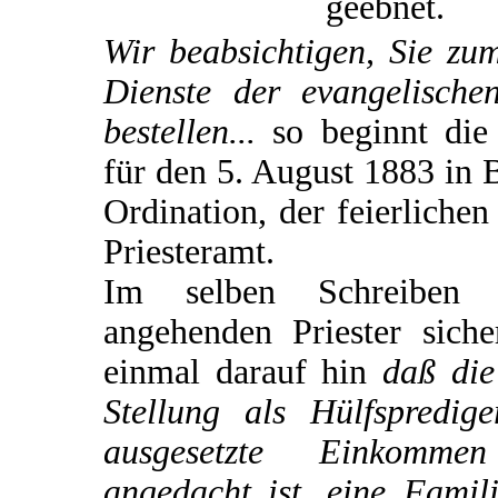
geebnet.
Wir beabsichtigen, Sie zu
Dienste der evangelische
bestellen...
so beginnt die
für den 5. August 1883 in 
Ordination, der feierliche
Priesteramt.
Im selben Schreiben
angehenden Priester siche
einmal darauf hin
daß die
Stellung als Hülfspredi
ausgesetzte Einkomme
angedacht ist, eine Famili