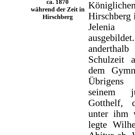
ca. 1870
Königlich
während der Zeit in
Hirschberg 
Hirschberg
Jelenia
ausgebild
anderthal
Schulzeit 
dem Gymna
Übrigens
seinem j
Gotthelf, 
unter ihm 
legte Wil