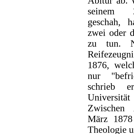
Abitur ab. 
seinem 2
geschah, h
zwei oder 
zu tun. N
Reifezeugn
1876, welc
nur "befri
schrieb 
Universit
Zwischen 
März 1878 
Theologie u