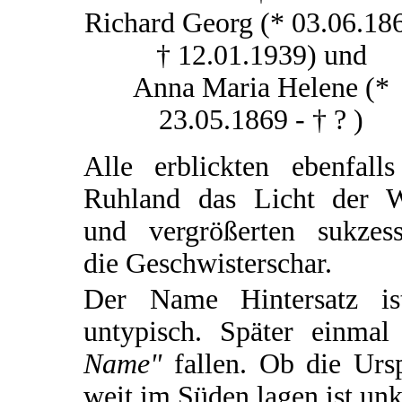
Richard Georg (* 03.06.186
† 12.01.1939) und
Anna Maria Helene (*
23.05.1869 - † ? )
Alle erblickten ebenfalls
Ruhland das Licht der W
und vergrößerten sukzess
die Geschwisterschar.
Der Name Hintersatz ist
untypisch. Später einm
Name"
fallen. Ob die Ursp
weit im Süden lagen ist unk