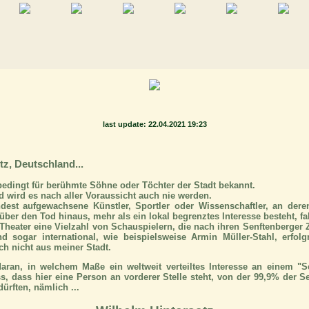
last update: 22.04.2021 19:23
tz, Deutschland...
bedingt für berühmte Söhne oder Töchter der Stadt bekannt.
 wird es nach aller Voraussicht auch nie werden.
dest aufgewachsene Künstler, Sportler oder Wissenschaftler, an der
ber den Tod hinaus, mehr als ein lokal begrenztes Interesse besteht, fal
Theater eine Vielzahl von Schauspielern, die nach ihren Senftenberger 
d sogar international, wie beispielsweise Armin Müller-Stahl, erfolg
ch nicht aus meiner Stadt.
aran, in welchem Maße ein weltweit verteiltes Interesse an einem "Se
dass hier eine Person an vorderer Stelle steht, von der 99,9% der S
ürften, nämlich ...