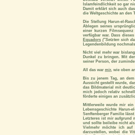
Islamfeindlichkeit so gar n
Damit erklärt sich auch da
die Weltgeschichte an den 
Die Stellung Harun-el-Ra
Ablegen seines ursprüngli
einer kurzen Filmsequenz
verfügbar war. Dass dieses
Equadors
("Setzten sich d
Legendenbildung nochmals
Nicht viel mehr war bislan
Dunkel zu bringen. Mit d
seiner Person, der zumindes
All das war
mir
, wie oben a
Bis zu jenem Tag, an dem m
Aussicht gestellt wurde, d
das Bildmaterial mit deutl
mich jedoch relativ schnel
förderte einiges an zusätzl
Mittlerweile wurde mir ein
Lebensgeschichte Harun-el
Senftenberger Familie läss
Letzteres ist mir aufgrund
und sollte beileibe nicht a
Vielmehr möchte ich auf
darzustellen, wobei die V