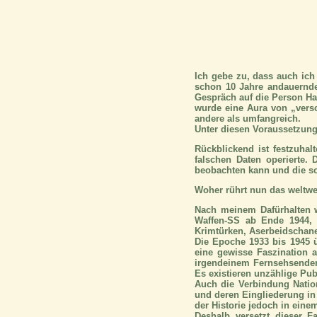
Ich gebe zu, dass auch ic
schon 10 Jahre andauernde
Gespräch auf die Person Ha
wurde eine Aura von „vers
andere als umfangreich.
Unter diesen Voraussetzunge
Rückblickend ist festzuhal
falschen Daten operierte.
beobachten kann und die so
Woher rührt nun das weltwei
Nach meinem Dafürhalten w
Waffen-SS ab Ende 1944, e
Krimtürken, Aserbeidschane
Die Epoche 1933 bis 1945 
eine gewisse Faszination a
irgendeinem Fernsehsender
Es existieren unzählige Pub
Auch die Verbindung Natio
und deren Eingliederung in
der Historie jedoch in eine
Deshalb versetzt dieser F