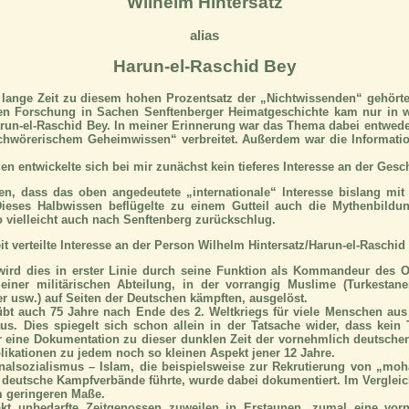
Wilhelm Hintersatz
alias
Harun-el-Raschid Bey
h lange Zeit zu diesem hohen Prozentsatz der „Nichtwissenden“ gehör
n Forschung in Sachen Senftenberger Heimatgeschichte kam nur in 
run-el-Raschid Bey. In meiner Erinnerung war das Thema dabei entweder
chwörerischem Geheimwissen“ verbreitet. Außerdem war die Information
n entwickelte sich bei mir zunächst kein tieferes Interesse an der Gesc
ten, dass das oben angedeutete „internationale“ Interesse bislang mit
 Dieses Halbwissen beflügelte zu einem Gutteil auch die Mythenbildu
 vielleicht auch nach Senftenberg zurückschlug.
t verteilte Interesse an der Person Wilhelm Hintersatz/Harun-el-Raschid
ird dies in erster Linie durch seine Funktion als Kommandeur des O
iner militärischen Abteilung, in der vorrangig Muslime (Turkestaner
r usw.) auf Seiten der Deutschen kämpften, ausgelöst.
übt auch 75 Jahre nach Ende des 2. Weltkriegs für viele Menschen aus
us. Dies spiegelt sich schon allein in der Tatsache wider, dass kein
 eine Dokumentation zu dieser dunklen Zeit der vornehmlich deutschen
likationen zu jedem noch so kleinen Aspekt jener 12 Jahre.
nalsozialismus – Islam, die beispielsweise zur Rekrutierung von „
 deutsche Kampfverbände führte, wurde dabei dokumentiert. Im Verglei
m geringeren Maße.
akt unbedarfte Zeitgenossen zuweilen in Erstaunen, zumal eine vorn