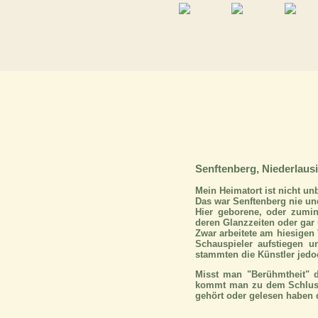
Senftenberg, Niederlausi
Mein Heimatort ist nicht un
Das war Senftenberg nie und
Hier geborene, oder zumin
deren Glanzzeiten oder gar ü
Zwar arbeitete am hiesigen 
Schauspieler aufstiegen un
stammten die Künstler jedo
Misst man "Berühmtheit" d
kommt man zu dem Schluss, 
gehört oder gelesen haben d