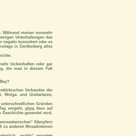
te. Während meiner nunmehr
wenigen Unterhaltungen das
 negativ konnotiert oder es
slage in Senftenberg alles
hichte.
 sehr lückenhaften oder gar
ng, die man in diesem Fall
 Bey?
sttürkischen Verbandes der
, Wolga- und Uraltartaren,
 unterschiedlichen Gründen
 Tag vergeht,
ohne
dass auf
 Geschichte gesendet wird.
mohammedanischen“ Kämpfern
ch zu anderen Mosaiksteinen
ehmlich „rechts“ verortete