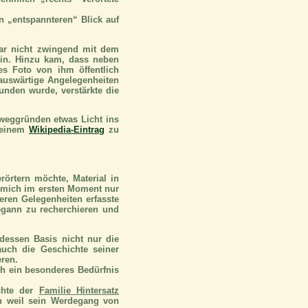
n „entspannteren“ Blick auf
ar nicht zwingend mit dem
ein. Hinzu kam, dass neben
s Foto von ihm öffentlich
 auswärtige Angelegenheiten
unden wurde, verstärkte die
eweggründen etwas Licht ins
u einem
Wikipedia-Eintrag
zu
rörtern möchte, Material in
g mich im ersten Moment nur
eren Gelegenheiten erfasste
gann zu recherchieren und
 dessen Basis nicht nur die
auch die Geschichte seiner
ren.
ch ein besonderes Bedürfnis
chte der
Familie Hintersatz
ch weil sein Werdegang von