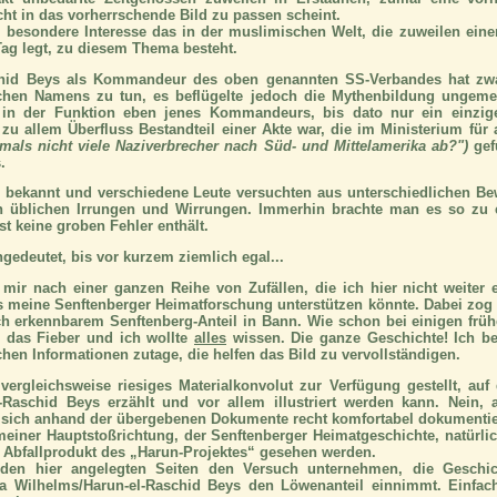
icht in das vorherrschende Bild zu passen scheint.
s besondere Interesse das in der muslimischen Welt, die zuweilen eine
Tag legt, zu diesem Thema besteht.
schid Beys als Kommandeur des oben genannten SS-Verbandes hat zw
chen Namens zu tun, es beflügelte jedoch die Mythenbildung ungem
 in der Funktion eben jenes Kommandeurs, bis dato nur ein einzige
 zu allem Überfluss Bestandteil einer Akte war, die im Ministerium für
amals nicht viele Naziverbrecher nach Süd- und Mittelamerika ab?")
gef
.
g bekannt und verschiedene Leute versuchten aus unterschiedlichen B
en üblichen Irrungen und Wirrungen. Immerhin brachte man es so z
t keine groben Fehler enthält.
ngedeutet, bis vor kurzem ziemlich egal...
ir nach einer ganzen Reihe von Zufällen, die ich hier nicht weiter e
as meine Senftenberger Heimatforschung unterstützen könnte. Dabei zo
ich erkennbarem Senftenberg-Anteil in Bann. Wie schon bei einigen früh
l das Fieber und ich wollte
alles
wissen.
Die ganze Geschichte!
Ich be
ichen Informationen zutage, die helfen das Bild zu vervollständigen.
 vergleichsweise riesiges Materialkonvolut zur Verfügung gestellt, auf
-Raschid Beys erzählt und vor allem illustriert werden kann. Nein, 
t sich anhand der übergebenen Dokumente recht komfortabel dokumentie
 meiner Hauptstoßrichtung, der Senftenberger Heimatgeschichte, natürli
ls Abfallprodukt des „Harun-Projektes“ gesehen werden.
 den hier angelegten Seiten den Versuch unternehmen, die Geschi
ita Wilhelms/Harun-el-Raschid Beys den Löwenanteil einnimmt. Einfa