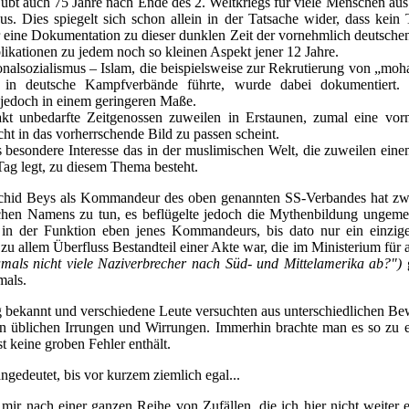
übt auch 75 Jahre nach Ende des 2. Weltkriegs für viele Menschen aus
us. Dies spiegelt sich schon allein in der Tatsache wider, dass kein
 eine Dokumentation zu dieser dunklen Zeit der vornehmlich deutschen
likationen zu jedem noch so kleinen Aspekt jener 12 Jahre.
nalsozialismus – Islam, die beispielsweise zur Rekrutierung von „
 in deutsche Kampfverbände führte, wurde dabei dokumentiert.
 jedoch in einem geringeren Maße.
akt unbedarfte Zeitgenossen zuweilen in Erstaunen, zumal eine vorn
icht in das vorherrschende Bild zu passen scheint.
s besondere Interesse das in der muslimischen Welt, die zuweilen eine
Tag legt, zu diesem Thema besteht.
schid Beys als Kommandeur des oben genannten SS-Verbandes hat zw
chen Namens zu tun, es beflügelte jedoch die Mythenbildung ungem
 in der Funktion eben jenes Kommandeurs, bis dato nur ein einzige
 zu allem Überfluss Bestandteil einer Akte war, die im Ministerium für
amals nicht viele Naziverbrecher nach Süd- und Mittelamerika ab?")
g
mals.
g bekannt und verschiedene Leute versuchten aus unterschiedlichen B
en üblichen Irrungen und Wirrungen. Immerhin brachte man es so zu
t keine groben Fehler enthält.
ngedeutet, bis vor kurzem ziemlich egal...
ir nach einer ganzen Reihe von Zufällen, die ich hier nicht weiter e