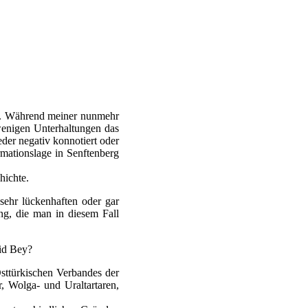
te. Während meiner nunmehr
wenigen Unterhaltungen das
er negativ konnotiert oder
mationslage in Senftenberg
hichte.
 sehr lückenhaften oder gar
ng, die man in diesem Fall
hid Bey?
sttürkischen Verbandes der
, Wolga- und Uraltartaren,