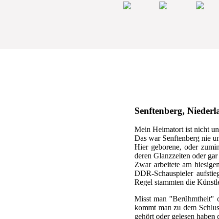
Senftenberg, Niederla
Mein Heimatort ist nicht u
Das war Senftenberg nie un
Hier geborene, oder zumin
deren Glanzzeiten oder gar 
Zwar arbeitete am hiesigen
DDR-Schauspieler aufstieg
Regel stammten die Künstle
Misst man "Berühmtheit" d
kommt man zu dem Schluss, 
gehört oder gelesen haben d