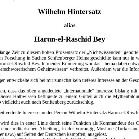
Wilhelm Hintersatz
alias
Harun-el-Raschid Bey
h lange Zeit zu diesem hohen Prozentsatz der „Nichtwissenden“ gehör
n Forschung in Sachen Senftenberger Heimatgeschichte kam nur in 
arun-el-Raschid Bey. In meiner Erinnerung war das Thema dabei entwed
erschwörerischem Geheimwissen“ verbreitet. Außerdem war die Infor
h.
n entwickelte sich bei mir zunächst kein tieferes Interesse an der Gesc
ten, dass das oben angedeutete „internationale“ Interesse bislang mit
 Dieses Halbwissen beflügelte zu einem Gutteil auch die Mythenbildu
 vielleicht auch nach Senftenberg zurückschlug.
it verteilte Interesse an der Person Wilhelm Hintersatz/Harun-el-Rasc
ird dies in erster Linie durch seine Funktion als Kommandeur des O
iner militärischen Abteilung, in der vorrangig Muslime (Turkestaner
r usw.) auf Seiten der Deutschen kämpften, ausgelöst.