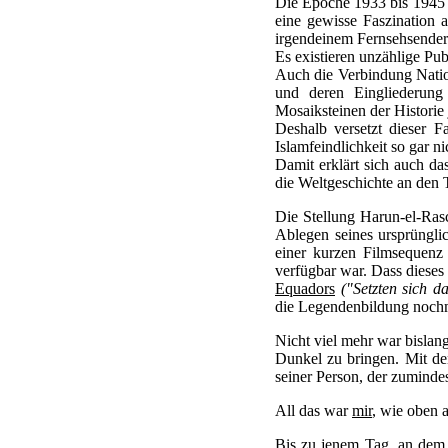
Die Epoche 1933 bis 1945 
eine gewisse Faszination a
irgendeinem Fernsehsender
Es existieren unzählige Pub
Auch die Verbindung Natio
und deren Eingliederung
Mosaiksteinen der Historie
Deshalb versetzt dieser F
Islamfeindlichkeit so gar n
Damit erklärt sich auch da
die Weltgeschichte an den 
Die Stellung Harun-el-Ra
Ablegen seines ursprüngli
einer kurzen Filmsequenz
verfügbar war. Dass dieses
Equadors
("Setzten sich d
die Legendenbildung noch
Nicht viel mehr war bislan
Dunkel zu bringen. Mit d
seiner Person, der zumindes
All das war
mir
, wie oben a
Bis zu jenem Tag, an dem m