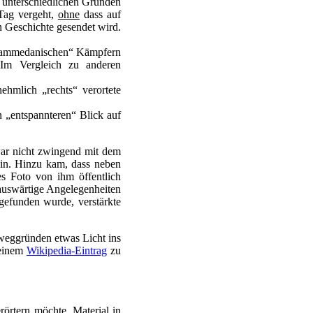
 unterschiedlichen Gründen
 Tag vergeht,
ohne
dass auf
 Geschichte gesendet wird.
mohammedanischen“ Kämpfern
 Im Vergleich zu anderen
ehmlich „rechts“ verortete
n „entspannteren“ Blick auf
ar nicht zwingend mit dem
ein. Hinzu kam, dass neben
s Foto von ihm öffentlich
 auswärtige Angelegenheiten
efunden wurde, verstärkte
eweggründen etwas Licht ins
 einem
Wikipedia-Eintrag
zu
rörtern möchte, Material in