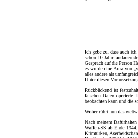
Ich gebe zu, dass auch ic
schon 10 Jahre andauernde
Gespräch auf die Person H
es wurde eine Aura von „v
alles andere als umfangreic
Unter diesen Voraussetzunge
Rückblickend ist festzuhal
falschen Daten operierte.
beobachten kann und die so
Woher rührt nun das weltwe
Nach meinem Dafürhalten w
Waffen-SS ab Ende 1944, e
Krimtürken, Aserbeidschane