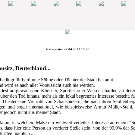
last update: 22.04.2021 19:23
usitz, Deutschland...
nbedingt für berühmte Söhne oder Töchter der Stadt bekannt.
d wird es nach aller Voraussicht auch nie werden.
dest aufgewachsene Künstler, Sportler oder Wissenschaftler, an der
über den Tod hinaus, mehr als ein lokal begrenztes Interesse besteht, fal
 Theater eine Vielzahl von Schauspielern, die nach ihren Senftenber
en und sogar international, wie beispielsweise Armin Müller-Stahl, e
r jedoch nicht aus meiner Stadt.
aran, in welchem Maße ein weltweit verteiltes Interesse an einem "Se
dass hier eine Person an vorderer Stelle steht, von der 99,9% der S
ürften, nämlich ...