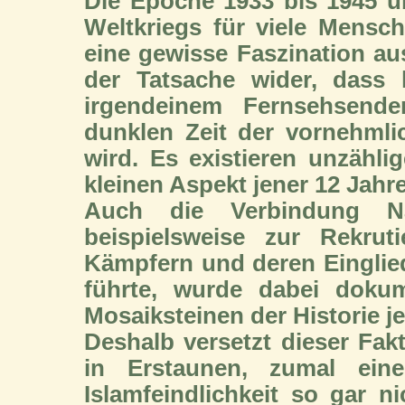
Die Epoche 1933 bis 1945 ü
Weltkriegs für viele Mensc
eine gewisse Faszination aus
der Tatsache wider, dass
irgendeinem Fernsehsende
dunklen Zeit der vornehml
wird. Es existieren unzähl
kleinen Aspekt jener 12 Jahre
Auch die Verbindung Nat
beispielsweise zur Rekru
Kämpfern und deren Eingli
führte, wurde dabei dokum
Mosaiksteinen der Historie j
Deshalb versetzt dieser Fak
in Erstaunen, zumal eine
Islamfeindlichkeit so gar n