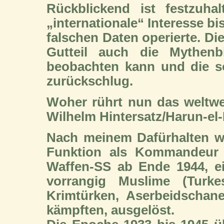
Rückblickend ist festzuha
„internationale“ Interesse bi
falschen Daten operierte. Di
Gutteil auch die Mythenb
beobachten kann und die so
zurückschlug.
Woher rührt nun das weltwei
Wilhelm Hintersatz/Harun-el
Nach meinem Dafürhalten wir
Funktion als Kommandeur 
Waffen-SS ab Ende 1944, ein
vorrangig Muslime (Turkes
Krimtürken, Aserbeidschan
kämpften, ausgelöst.