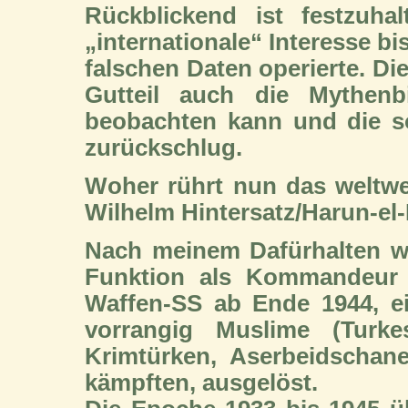
Rückblickend ist festzuha
„internationale“ Interesse bi
falschen Daten operierte. Di
Gutteil auch die Mythenb
beobachten kann und die so
zurückschlug.
Woher rührt nun das weltwei
Wilhelm Hintersatz/Harun-el
Nach meinem Dafürhalten wir
Funktion als Kommandeur 
Waffen-SS ab Ende 1944, ein
vorrangig Muslime (Turkes
Krimtürken, Aserbeidschan
kämpften, ausgelöst.