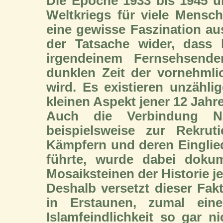
Die Epoche 1933 bis 1945 ü
Weltkriegs für viele Mensc
eine gewisse Faszination aus
der Tatsache wider, dass
irgendeinem Fernsehsende
dunklen Zeit der vornehml
wird. Es existieren unzähl
kleinen Aspekt jener 12 Jahre
Auch die Verbindung Nat
beispielsweise zur Rekru
Kämpfern und deren Eingli
führte, wurde dabei dokum
Mosaiksteinen der Historie j
Deshalb versetzt dieser Fak
in Erstaunen, zumal eine
Islamfeindlichkeit so gar n