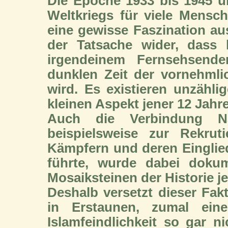
Die Epoche 1933 bis 1945 ü
Weltkriegs für viele Mensc
eine gewisse Faszination aus
der Tatsache wider, dass
irgendeinem Fernsehsende
dunklen Zeit der vornehml
wird. Es existieren unzähl
kleinen Aspekt jener 12 Jahre
Auch die Verbindung Nat
beispielsweise zur Rekru
Kämpfern und deren Eingli
führte, wurde dabei dokum
Mosaiksteinen der Historie j
Deshalb versetzt dieser Fak
in Erstaunen, zumal eine
Islamfeindlichkeit so gar n