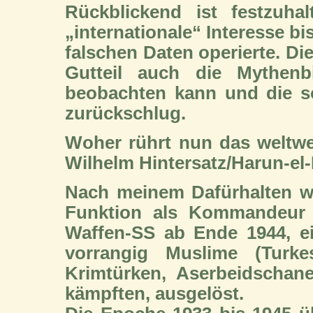
Rückblickend ist festzuha
„internationale“ Interesse bi
falschen Daten operierte. Di
Gutteil auch die Mythenb
beobachten kann und die so
zurückschlug.
Woher rührt nun das weltwei
Wilhelm Hintersatz/Harun-el
Nach meinem Dafürhalten wir
Funktion als Kommandeur 
Waffen-SS ab Ende 1944, ein
vorrangig Muslime (Turkes
Krimtürken, Aserbeidschan
kämpften, ausgelöst.