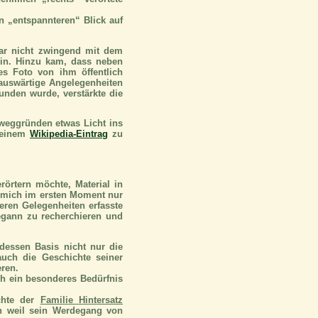
n „entspannteren“ Blick auf
ar nicht zwingend mit dem
ein. Hinzu kam, dass neben
s Foto von ihm öffentlich
 auswärtige Angelegenheiten
unden wurde, verstärkte die
eweggründen etwas Licht ins
u einem
Wikipedia-Eintrag
zu
rörtern möchte, Material in
g mich im ersten Moment nur
eren Gelegenheiten erfasste
gann zu recherchieren und
 dessen Basis nicht nur die
auch die Geschichte seiner
ren.
ch ein besonderes Bedürfnis
chte der
Familie Hintersatz
ch weil sein Werdegang von