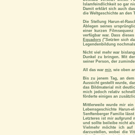
Islamfeindlichkeit so gar n
Damit erklärt sich auch da
die Weltgeschichte an den 
Die Stellung Harun-el-Ra
Ablegen seines ursprüngli
einer kurzen Filmsequenz
verfügbar war. Dass dieses
Equadors
("Setzten sich d
Legendenbildung nochmals
Nicht viel mehr war bislan
Dunkel zu bringen. Mit d
seiner Person, der zumindes
All das war
mir
, wie oben a
Bis zu jenem Tag, an dem m
Aussicht gestellt wurde, d
das Bildmaterial mit deutl
mich jedoch relativ schnel
förderte einiges an zusätzl
Mittlerweile wurde mir ein
Lebensgeschichte Harun-el
Senftenberger Familie läss
Letzteres ist mir aufgrund
und sollte beileibe nicht a
Vielmehr möchte ich auf
darzustellen, wobei die V