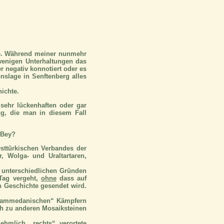
te. Während meiner nunmehr
wenigen Unterhaltungen das
 negativ konnotiert oder es
slage in Senftenberg alles
hichte.
 sehr lückenhaften oder gar
ng, die man in diesem Fall
 Bey?
sttürkischen Verbandes der
, Wolga- und Uraltartaren,
 unterschiedlichen Gründen
 Tag vergeht,
ohne
dass auf
 Geschichte gesendet wird.
mohammedanischen“ Kämpfern
ch zu anderen Mosaiksteinen
ehmlich „rechts“ verortete