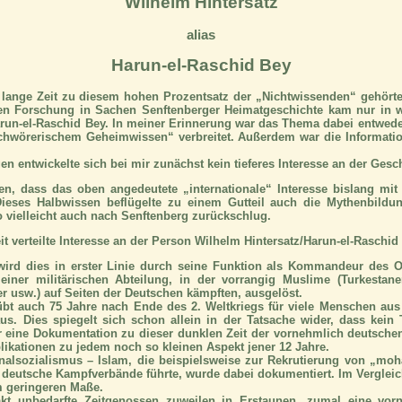
Wilhelm Hintersatz
alias
Harun-el-Raschid Bey
h lange Zeit zu diesem hohen Prozentsatz der „Nichtwissenden“ gehör
n Forschung in Sachen Senftenberger Heimatgeschichte kam nur in 
run-el-Raschid Bey. In meiner Erinnerung war das Thema dabei entweder
chwörerischem Geheimwissen“ verbreitet. Außerdem war die Information
n entwickelte sich bei mir zunächst kein tieferes Interesse an der Gesc
ten, dass das oben angedeutete „internationale“ Interesse bislang mit
 Dieses Halbwissen beflügelte zu einem Gutteil auch die Mythenbildu
 vielleicht auch nach Senftenberg zurückschlug.
t verteilte Interesse an der Person Wilhelm Hintersatz/Harun-el-Raschid
ird dies in erster Linie durch seine Funktion als Kommandeur des O
iner militärischen Abteilung, in der vorrangig Muslime (Turkestaner
r usw.) auf Seiten der Deutschen kämpften, ausgelöst.
übt auch 75 Jahre nach Ende des 2. Weltkriegs für viele Menschen aus
us. Dies spiegelt sich schon allein in der Tatsache wider, dass kein
 eine Dokumentation zu dieser dunklen Zeit der vornehmlich deutschen
likationen zu jedem noch so kleinen Aspekt jener 12 Jahre.
nalsozialismus – Islam, die beispielsweise zur Rekrutierung von „
 deutsche Kampfverbände führte, wurde dabei dokumentiert. Im Verglei
m geringeren Maße.
akt unbedarfte Zeitgenossen zuweilen in Erstaunen, zumal eine vorn