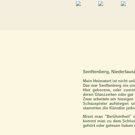
Senftenberg, Niederlausi
Mein Heimatort ist nicht un
Das war Senftenberg nie und
Hier geborene, oder zumin
deren Glanzzeiten oder gar ü
Zwar arbeitete am hiesigen 
Schauspieler aufstiegen un
stammten die Künstler jedo
Misst man "Berühmtheit" d
kommt man zu dem Schluss, 
gehört oder gelesen haben d