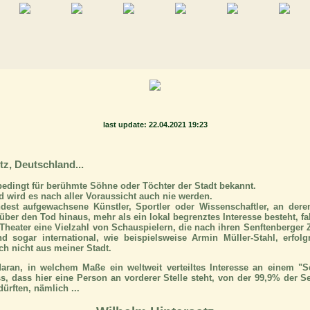
last update: 22.04.2021 19:23
tz, Deutschland...
bedingt für berühmte Söhne oder Töchter der Stadt bekannt.
 wird es nach aller Voraussicht auch nie werden.
dest aufgewachsene Künstler, Sportler oder Wissenschaftler, an der
ber den Tod hinaus, mehr als ein lokal begrenztes Interesse besteht, fal
Theater eine Vielzahl von Schauspielern, die nach ihren Senftenberger 
d sogar international, wie beispielsweise Armin Müller-Stahl, erfolg
ch nicht aus meiner Stadt.
aran, in welchem Maße ein weltweit verteiltes Interesse an einem "Se
dass hier eine Person an vorderer Stelle steht, von der 99,9% der S
ürften, nämlich ...