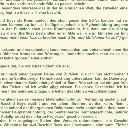
icht in das vorherrschende Bild zu passen scheint.
s besondere Interesse das in der muslimischen Welt, die zuweilen eine
Tag legt, zu diesem Thema besteht.
schid Beys als Kommandeur des oben genannten SS-Verbandes hat zw
chen Namens zu tun, es beflügelte jedoch die Mythenbildung ungem
 in der Funktion eben jenes Kommandeurs, bis dato nur ein einzige
 zu allem Überfluss Bestandteil einer Akte war, die im Ministerium für
amals nicht viele Naziverbrecher nach Süd- und Mittelamerika ab?")
gef
.
g bekannt und verschiedene Leute versuchten aus unterschiedlichen B
en üblichen Irrungen und Wirrungen. Immerhin brachte man es so z
t keine groben Fehler enthält.
ngedeutet, bis vor kurzem ziemlich egal...
ir nach einer ganzen Reihe von Zufällen, die ich hier nicht weiter e
as meine Senftenberger Heimatforschung unterstützen könnte. Dabei zo
ich erkennbarem Senftenberg-Anteil in Bann. Wie schon bei einigen früh
l das Fieber und ich wollte
alles
wissen.
Die ganze Geschichte!
Ich be
ichen Informationen zutage, die helfen das Bild zu vervollständigen.
 vergleichsweise riesiges Materialkonvolut zur Verfügung gestellt, auf
-Raschid Beys erzählt und vor allem illustriert werden kann. Nein, 
t sich anhand der übergebenen Dokumente recht komfortabel dokumentie
 meiner Hauptstoßrichtung, der Senftenberger Heimatgeschichte, natürli
ls Abfallprodukt des „Harun-Projektes“ gesehen werden.
 den hier angelegten Seiten den Versuch unternehmen, die Geschi
ita Wilhelms/Harun-el-Raschid Beys den Löwenanteil einnimmt. Einfa