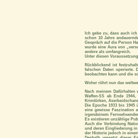
Ich gebe zu, dass auch ic
schon 10 Jahre andauernde
Gespräch auf die Person Ha
wurde eine Aura von „vers
andere als umfangreich.
Unter diesen Voraussetzunge
Rückblickend ist festzuhal
falschen Daten operierte.
beobachten kann und die so
Woher rührt nun das weltwei
Nach meinem Dafürhalten w
Waffen-SS ab Ende 1944, e
Krimtürken, Aserbeidschane
Die Epoche 1933 bis 1945 
eine gewisse Faszination a
irgendeinem Fernsehsender
Es existieren unzählige Pub
Auch die Verbindung Natio
und deren Eingliederung in
der Historie jedoch in eine
Deshalb versetzt dieser F