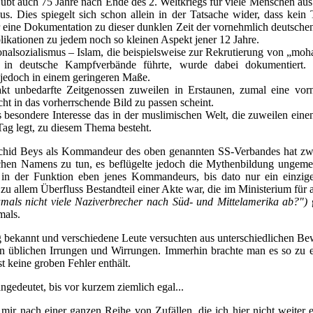
übt auch 75 Jahre nach Ende des 2. Weltkriegs für viele Menschen aus
us. Dies spiegelt sich schon allein in der Tatsache wider, dass kein
 eine Dokumentation zu dieser dunklen Zeit der vornehmlich deutschen
likationen zu jedem noch so kleinen Aspekt jener 12 Jahre.
nalsozialismus – Islam, die beispielsweise zur Rekrutierung von „
 in deutsche Kampfverbände führte, wurde dabei dokumentiert.
 jedoch in einem geringeren Maße.
akt unbedarfte Zeitgenossen zuweilen in Erstaunen, zumal eine vorn
icht in das vorherrschende Bild zu passen scheint.
s besondere Interesse das in der muslimischen Welt, die zuweilen eine
Tag legt, zu diesem Thema besteht.
schid Beys als Kommandeur des oben genannten SS-Verbandes hat zw
chen Namens zu tun, es beflügelte jedoch die Mythenbildung ungem
 in der Funktion eben jenes Kommandeurs, bis dato nur ein einzige
 zu allem Überfluss Bestandteil einer Akte war, die im Ministerium für
amals nicht viele Naziverbrecher nach Süd- und Mittelamerika ab?")
g
mals.
g bekannt und verschiedene Leute versuchten aus unterschiedlichen B
en üblichen Irrungen und Wirrungen. Immerhin brachte man es so zu
t keine groben Fehler enthält.
ngedeutet, bis vor kurzem ziemlich egal...
ir nach einer ganzen Reihe von Zufällen, die ich hier nicht weiter e