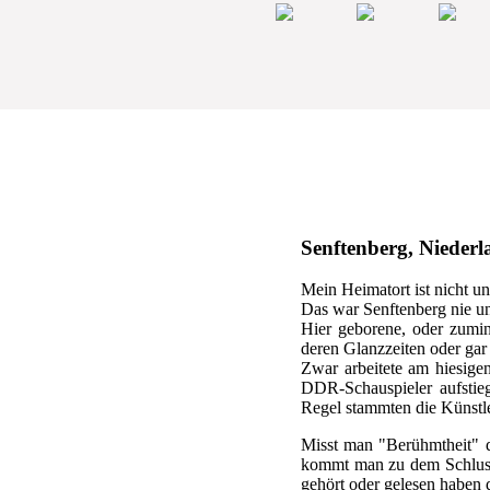
Senftenberg, Niederla
Mein Heimatort ist nicht u
Das war Senftenberg nie un
Hier geborene, oder zumin
deren Glanzzeiten oder gar 
Zwar arbeitete am hiesigen
DDR-Schauspieler aufstieg
Regel stammten die Künstle
Misst man "Berühmtheit" d
kommt man zu dem Schluss, 
gehört oder gelesen haben d