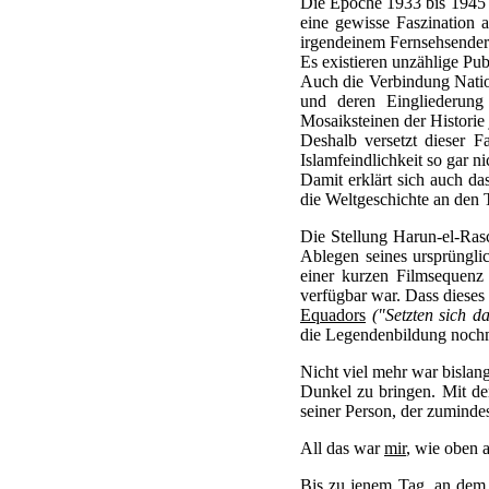
Die Epoche 1933 bis 1945 
eine gewisse Faszination a
irgendeinem Fernsehsender
Es existieren unzählige Pub
Auch die Verbindung Natio
und deren Eingliederung
Mosaiksteinen der Historie
Deshalb versetzt dieser F
Islamfeindlichkeit so gar n
Damit erklärt sich auch da
die Weltgeschichte an den 
Die Stellung Harun-el-Ra
Ablegen seines ursprüngli
einer kurzen Filmsequenz
verfügbar war. Dass dieses
Equadors
("Setzten sich d
die Legendenbildung noch
Nicht viel mehr war bislan
Dunkel zu bringen. Mit d
seiner Person, der zumindes
All das war
mir
, wie oben a
Bis zu jenem Tag, an dem m