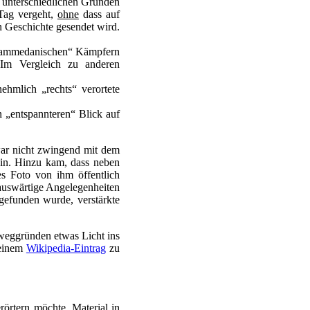
 unterschiedlichen Gründen
 Tag vergeht,
ohne
dass auf
 Geschichte gesendet wird.
mohammedanischen“ Kämpfern
 Im Vergleich zu anderen
ehmlich „rechts“ verortete
n „entspannteren“ Blick auf
ar nicht zwingend mit dem
ein. Hinzu kam, dass neben
s Foto von ihm öffentlich
 auswärtige Angelegenheiten
efunden wurde, verstärkte
eweggründen etwas Licht ins
 einem
Wikipedia-Eintrag
zu
rörtern möchte, Material in