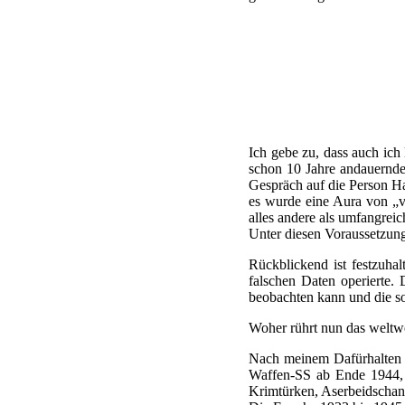
Ich gebe zu, dass auch ic
schon 10 Jahre andauernde
Gespräch auf die Person H
es wurde eine Aura von „v
alles andere als umfangreic
Unter diesen Voraussetzunge
Rückblickend ist festzuhal
falschen Daten operierte.
beobachten kann und die so
Woher rührt nun das weltwe
Nach meinem Dafürhalten w
Waffen-SS ab Ende 1944, e
Krimtürken, Aserbeidschane