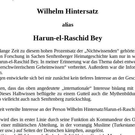
Wilhelm Hintersatz
alias
Harun-el-Raschid Bey
h lange Zeit zu diesem hohen Prozentsatz der „Nichtwissenden“ gehör
n Forschung in Sachen Senftenberger Heimatgeschichte kam nur in 
arun-el-Raschid Bey. In meiner Erinnerung war das Thema dabei entwed
erschwörerischem Geheimwissen“ verbreitet. Außerdem war die Infor
h.
n entwickelte sich bei mir zunächst kein tieferes Interesse an der Gesc
ten, dass das oben angedeutete „internationale“ Interesse bislang mit
 Dieses Halbwissen beflügelte zu einem Gutteil auch die Mythenbildu
 vielleicht auch nach Senftenberg zurückschlug.
it verteilte Interesse an der Person Wilhelm Hintersatz/Harun-el-Rasc
ird dies in erster Linie durch seine Funktion als Kommandeur des O
iner militärischen Abteilung, in der vorrangig Muslime (Turkestaner
r usw.) auf Seiten der Deutschen kämpften, ausgelöst.