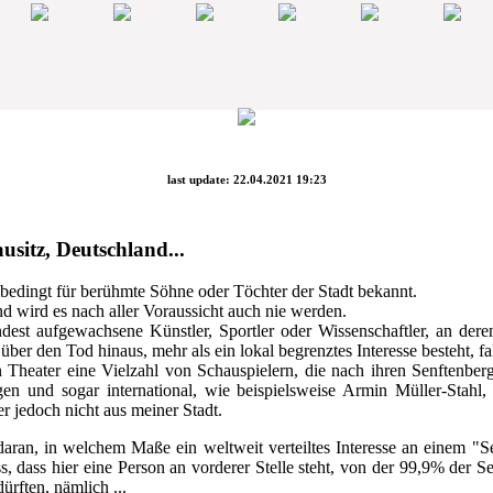
last update: 22.04.2021 19:23
usitz, Deutschland...
nbedingt für berühmte Söhne oder Töchter der Stadt bekannt.
d wird es nach aller Voraussicht auch nie werden.
dest aufgewachsene Künstler, Sportler oder Wissenschaftler, an der
über den Tod hinaus, mehr als ein lokal begrenztes Interesse besteht, fal
 Theater eine Vielzahl von Schauspielern, die nach ihren Senftenber
en und sogar international, wie beispielsweise Armin Müller-Stahl, e
r jedoch nicht aus meiner Stadt.
aran, in welchem Maße ein weltweit verteiltes Interesse an einem "Se
dass hier eine Person an vorderer Stelle steht, von der 99,9% der S
ürften, nämlich ...