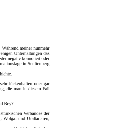
te. Während meiner nunmehr
wenigen Unterhaltungen das
er negativ konnotiert oder
mationslage in Senftenberg
hichte.
 sehr lückenhaften oder gar
ng, die man in diesem Fall
hid Bey?
sttürkischen Verbandes der
, Wolga- und Uraltartaren,