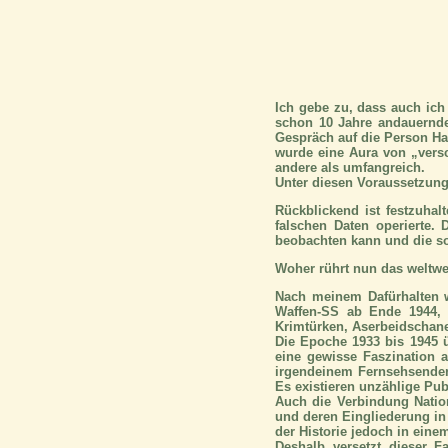
Ich gebe zu, dass auch ic
schon 10 Jahre andauernde
Gespräch auf die Person Ha
wurde eine Aura von „vers
andere als umfangreich.
Unter diesen Voraussetzunge
Rückblickend ist festzuhal
falschen Daten operierte.
beobachten kann und die so
Woher rührt nun das weltwei
Nach meinem Dafürhalten w
Waffen-SS ab Ende 1944, e
Krimtürken, Aserbeidschane
Die Epoche 1933 bis 1945 
eine gewisse Faszination a
irgendeinem Fernsehsender
Es existieren unzählige Pub
Auch die Verbindung Natio
und deren Eingliederung in
der Historie jedoch in eine
Deshalb versetzt dieser F