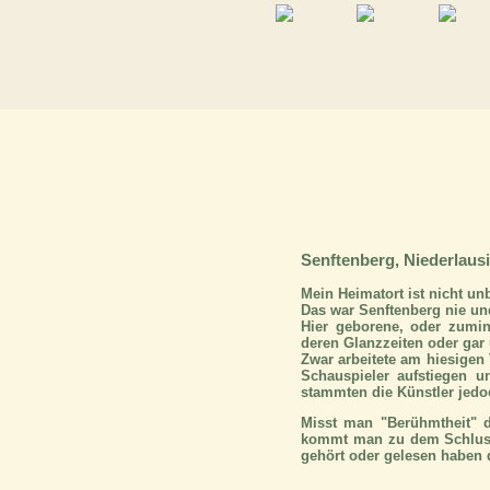
Senftenberg, Niederlausi
Mein Heimatort ist nicht un
Das war Senftenberg nie und
Hier geborene, oder zumin
deren Glanzzeiten oder gar ü
Zwar arbeitete am hiesigen 
Schauspieler aufstiegen un
stammten die Künstler jedo
Misst man "Berühmtheit" d
kommt man zu dem Schluss, 
gehört oder gelesen haben d