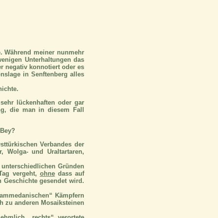
te. Während meiner nunmehr
wenigen Unterhaltungen das
 negativ konnotiert oder es
slage in Senftenberg alles
hichte.
 sehr lückenhaften oder gar
ng, die man in diesem Fall
 Bey?
sttürkischen Verbandes der
, Wolga- und Uraltartaren,
 unterschiedlichen Gründen
 Tag vergeht,
ohne
dass auf
 Geschichte gesendet wird.
mohammedanischen“ Kämpfern
ch zu anderen Mosaiksteinen
ehmlich „rechts“ verortete