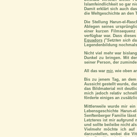
Islamfeindlichkeit so gar n
Damit erklärt sich auch da
die Weltgeschichte an den 
Die Stellung Harun-el-Ra
Ablegen seines ursprüngli
einer kurzen Filmsequenz
verfügbar war. Dass dieses
Equadors
("Setzten sich d
Legendenbildung nochmals
Nicht viel mehr war bislan
Dunkel zu bringen. Mit d
seiner Person, der zumindes
All das war
mir
, wie oben a
Bis zu jenem Tag, an dem m
Aussicht gestellt wurde, d
das Bildmaterial mit deutl
mich jedoch relativ schnel
förderte einiges an zusätzl
Mittlerweile wurde mir ein
Lebensgeschichte Harun-el
Senftenberger Familie läss
Letzteres ist mir aufgrund
und sollte beileibe nicht a
Vielmehr möchte ich auf
darzustellen, wobei die V