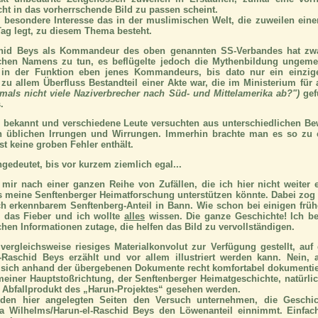
icht in das vorherrschende Bild zu passen scheint.
s besondere Interesse das in der muslimischen Welt, die zuweilen eine
Tag legt, zu diesem Thema besteht.
schid Beys als Kommandeur des oben genannten SS-Verbandes hat zw
chen Namens zu tun, es beflügelte jedoch die Mythenbildung ungem
 in der Funktion eben jenes Kommandeurs, bis dato nur ein einzige
 zu allem Überfluss Bestandteil einer Akte war, die im Ministerium für
amals nicht viele Naziverbrecher nach Süd- und Mittelamerika ab?")
gef
.
g bekannt und verschiedene Leute versuchten aus unterschiedlichen B
en üblichen Irrungen und Wirrungen. Immerhin brachte man es so z
t keine groben Fehler enthält.
ngedeutet, bis vor kurzem ziemlich egal...
ir nach einer ganzen Reihe von Zufällen, die ich hier nicht weiter e
as meine Senftenberger Heimatforschung unterstützen könnte. Dabei zo
ich erkennbarem Senftenberg-Anteil in Bann. Wie schon bei einigen früh
l das Fieber und ich wollte
alles
wissen.
Die ganze Geschichte!
Ich be
ichen Informationen zutage, die helfen das Bild zu vervollständigen.
 vergleichsweise riesiges Materialkonvolut zur Verfügung gestellt, auf
-Raschid Beys erzählt und vor allem illustriert werden kann. Nein, 
t sich anhand der übergebenen Dokumente recht komfortabel dokumentie
 meiner Hauptstoßrichtung, der Senftenberger Heimatgeschichte, natürli
ls Abfallprodukt des „Harun-Projektes“ gesehen werden.
 den hier angelegten Seiten den Versuch unternehmen, die Geschi
ita Wilhelms/Harun-el-Raschid Beys den Löwenanteil einnimmt. Einfa