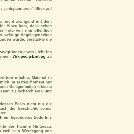
n „entspannteren“ Blick auf
ar nicht zwingend mit dem
ein. Hinzu kam, dass neben
s Foto von ihm öffentlich
 auswärtige Angelegenheiten
unden wurde, verstärkte die
eweggründen etwas Licht ins
u einem
Wikipedia-Eintrag
zu
rörtern möchte, Material in
g mich im ersten Moment nur
eren Gelegenheiten erfasste
gann zu recherchieren und
 dessen Basis nicht nur die
auch die Geschichte seiner
ren.
ch ein besonderes Bedürfnis
chte der
Familie Hintersatz
ch weil sein Werdegang von