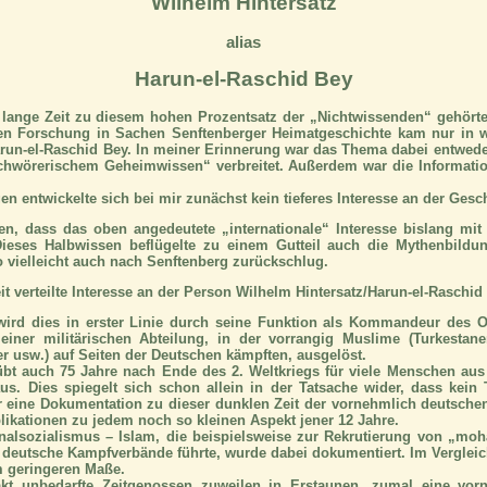
Wilhelm Hintersatz
alias
Harun-el-Raschid Bey
h lange Zeit zu diesem hohen Prozentsatz der „Nichtwissenden“ gehör
n Forschung in Sachen Senftenberger Heimatgeschichte kam nur in 
run-el-Raschid Bey. In meiner Erinnerung war das Thema dabei entweder
chwörerischem Geheimwissen“ verbreitet. Außerdem war die Information
n entwickelte sich bei mir zunächst kein tieferes Interesse an der Gesc
ten, dass das oben angedeutete „internationale“ Interesse bislang mit
 Dieses Halbwissen beflügelte zu einem Gutteil auch die Mythenbildu
 vielleicht auch nach Senftenberg zurückschlug.
t verteilte Interesse an der Person Wilhelm Hintersatz/Harun-el-Raschid
ird dies in erster Linie durch seine Funktion als Kommandeur des O
iner militärischen Abteilung, in der vorrangig Muslime (Turkestaner
r usw.) auf Seiten der Deutschen kämpften, ausgelöst.
übt auch 75 Jahre nach Ende des 2. Weltkriegs für viele Menschen aus
us. Dies spiegelt sich schon allein in der Tatsache wider, dass kein
 eine Dokumentation zu dieser dunklen Zeit der vornehmlich deutschen
likationen zu jedem noch so kleinen Aspekt jener 12 Jahre.
nalsozialismus – Islam, die beispielsweise zur Rekrutierung von „
 deutsche Kampfverbände führte, wurde dabei dokumentiert. Im Verglei
m geringeren Maße.
akt unbedarfte Zeitgenossen zuweilen in Erstaunen, zumal eine vorn