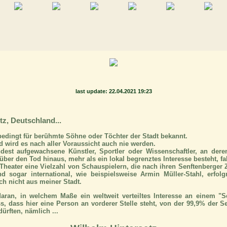
last update: 22.04.2021 19:23
tz, Deutschland...
bedingt für berühmte Söhne oder Töchter der Stadt bekannt.
 wird es nach aller Voraussicht auch nie werden.
dest aufgewachsene Künstler, Sportler oder Wissenschaftler, an der
ber den Tod hinaus, mehr als ein lokal begrenztes Interesse besteht, fal
Theater eine Vielzahl von Schauspielern, die nach ihren Senftenberger 
d sogar international, wie beispielsweise Armin Müller-Stahl, erfolg
ch nicht aus meiner Stadt.
aran, in welchem Maße ein weltweit verteiltes Interesse an einem "Se
dass hier eine Person an vorderer Stelle steht, von der 99,9% der S
ürften, nämlich ...