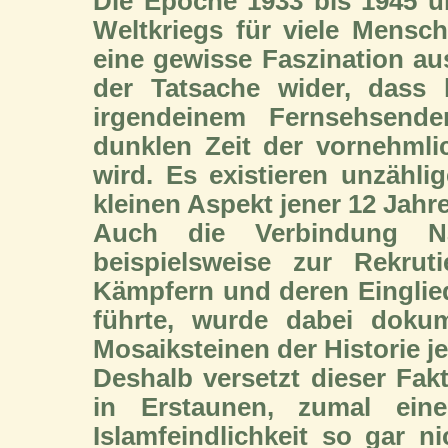
Die Epoche 1933 bis 1945 ü
Weltkriegs für viele Mensc
eine gewisse Faszination aus
der Tatsache wider, dass
irgendeinem Fernsehsende
dunklen Zeit der vornehml
wird. Es existieren unzähl
kleinen Aspekt jener 12 Jahre
Auch die Verbindung Nat
beispielsweise zur Rekru
Kämpfern und deren Eingli
führte, wurde dabei dokum
Mosaiksteinen der Historie j
Deshalb versetzt dieser Fak
in Erstaunen, zumal eine
Islamfeindlichkeit so gar n