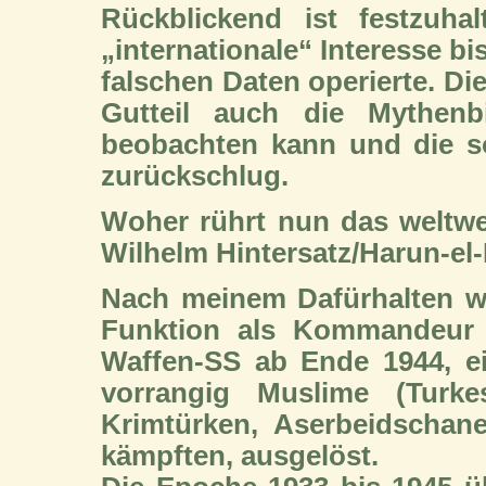
Rückblickend ist festzuha
„internationale“ Interesse bi
falschen Daten operierte. Di
Gutteil auch die Mythenb
beobachten kann und die so
zurückschlug.
Woher rührt nun das weltwei
Wilhelm Hintersatz/Harun-el
Nach meinem Dafürhalten wir
Funktion als Kommandeur 
Waffen-SS ab Ende 1944, ein
vorrangig Muslime (Turkes
Krimtürken, Aserbeidschan
kämpften, ausgelöst.