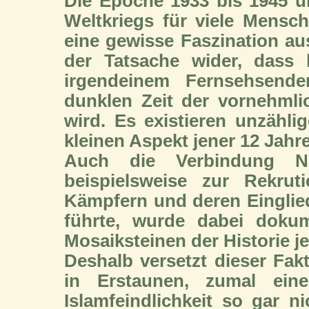
Die Epoche 1933 bis 1945 ü
Weltkriegs für viele Mensc
eine gewisse Faszination aus
der Tatsache wider, dass
irgendeinem Fernsehsende
dunklen Zeit der vornehml
wird. Es existieren unzähl
kleinen Aspekt jener 12 Jahre
Auch die Verbindung Nat
beispielsweise zur Rekru
Kämpfern und deren Eingli
führte, wurde dabei dokum
Mosaiksteinen der Historie j
Deshalb versetzt dieser Fak
in Erstaunen, zumal eine
Islamfeindlichkeit so gar n