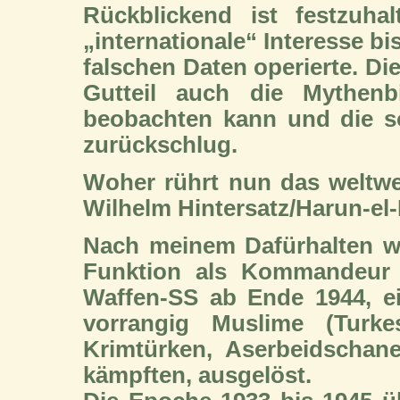
Rückblickend ist festzuha
„internationale“ Interesse bi
falschen Daten operierte. Di
Gutteil auch die Mythenb
beobachten kann und die so
zurückschlug.
Woher rührt nun das weltwei
Wilhelm Hintersatz/Harun-el
Nach meinem Dafürhalten wir
Funktion als Kommandeur 
Waffen-SS ab Ende 1944, ein
vorrangig Muslime (Turkes
Krimtürken, Aserbeidschan
kämpften, ausgelöst.