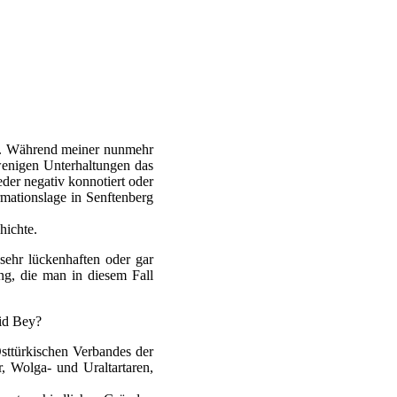
te. Während meiner nunmehr
wenigen Unterhaltungen das
er negativ konnotiert oder
mationslage in Senftenberg
hichte.
 sehr lückenhaften oder gar
ng, die man in diesem Fall
hid Bey?
sttürkischen Verbandes der
, Wolga- und Uraltartaren,