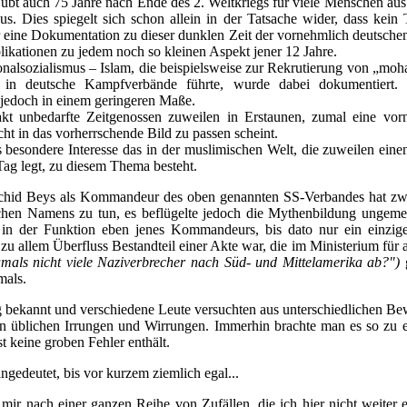
übt auch 75 Jahre nach Ende des 2. Weltkriegs für viele Menschen aus
us. Dies spiegelt sich schon allein in der Tatsache wider, dass kein
 eine Dokumentation zu dieser dunklen Zeit der vornehmlich deutschen
likationen zu jedem noch so kleinen Aspekt jener 12 Jahre.
nalsozialismus – Islam, die beispielsweise zur Rekrutierung von „
 in deutsche Kampfverbände führte, wurde dabei dokumentiert.
 jedoch in einem geringeren Maße.
akt unbedarfte Zeitgenossen zuweilen in Erstaunen, zumal eine vorn
icht in das vorherrschende Bild zu passen scheint.
s besondere Interesse das in der muslimischen Welt, die zuweilen eine
Tag legt, zu diesem Thema besteht.
schid Beys als Kommandeur des oben genannten SS-Verbandes hat zw
chen Namens zu tun, es beflügelte jedoch die Mythenbildung ungem
 in der Funktion eben jenes Kommandeurs, bis dato nur ein einzige
 zu allem Überfluss Bestandteil einer Akte war, die im Ministerium für
amals nicht viele Naziverbrecher nach Süd- und Mittelamerika ab?")
g
mals.
g bekannt und verschiedene Leute versuchten aus unterschiedlichen B
en üblichen Irrungen und Wirrungen. Immerhin brachte man es so zu
t keine groben Fehler enthält.
ngedeutet, bis vor kurzem ziemlich egal...
ir nach einer ganzen Reihe von Zufällen, die ich hier nicht weiter e