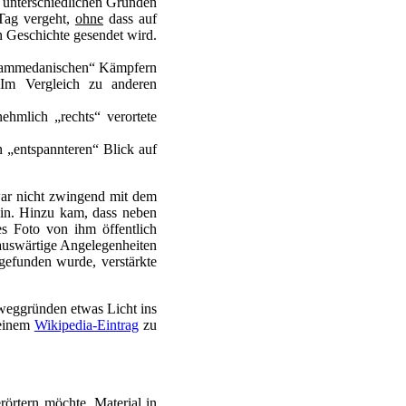
 unterschiedlichen Gründen
 Tag vergeht,
ohne
dass auf
 Geschichte gesendet wird.
mohammedanischen“ Kämpfern
 Im Vergleich zu anderen
ehmlich „rechts“ verortete
n „entspannteren“ Blick auf
ar nicht zwingend mit dem
ein. Hinzu kam, dass neben
s Foto von ihm öffentlich
 auswärtige Angelegenheiten
efunden wurde, verstärkte
eweggründen etwas Licht ins
 einem
Wikipedia-Eintrag
zu
rörtern möchte, Material in