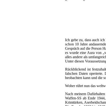
Ich gebe zu, dass auch ic
schon 10 Jahre andauernde
Gespräch auf die Person H
es wurde eine Aura von „v
alles andere als umfangreic
Unter diesen Voraussetzunge
Rückblickend ist festzuhal
falschen Daten operierte.
beobachten kann und die so
Woher rührt nun das weltwe
Nach meinem Dafürhalten w
Waffen-SS ab Ende 1944, e
Krimtürken, Aserbeidschane