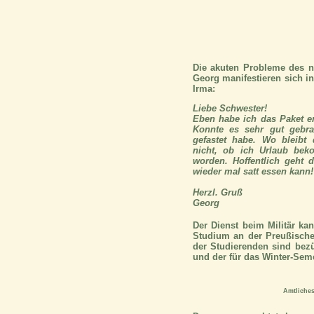
Die akuten Probleme des n
Georg manifestieren sich in
Irma:
Liebe Schwester!
Eben habe ich das Paket erh
Konnte es sehr gut gebra
gefastet habe. Wo bleibt
nicht, ob ich Urlaub bek
worden. Hoffentlich geht
wieder mal satt essen kann!
Herzl. Gruß
Georg
Der Dienst beim Militär ka
Studium an der Preußischen
der Studierenden sind bezü
und der für das Winter-Seme
Amtliches