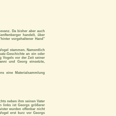
elevanz. Da bisher aber auch
nftenberger handelt, über
"hinter vorgehaltener Hand"
e Vogel stammen. Namentlich
rsatz-Geschichte an ein oder
g Vogels vor der Zeit seiner
anni und Georg einsetzte,
tens eine Materialsammlung
chts neben ihm seinen Vater
n links ist Georgs größerer
ister wurden offenbar nicht
Vogel erst kurz vor Georgs