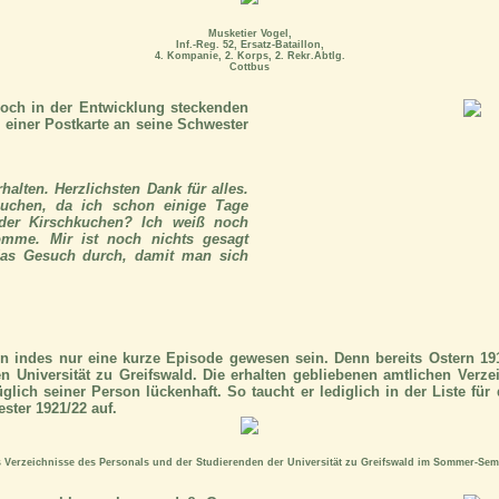
Musketier Vogel,
Inf.-Reg. 52, Ersatz-Bataillon,
4. Kompanie, 2. Korps, 2. Rekr.Abtlg.
Cottbus
och in der Entwicklung steckenden
 einer Postkarte an seine Schwester
alten. Herzlichsten Dank für alles.
uchen, da ich schon einige Tage
 der Kirschkuchen? Ich weiß noch
omme. Mir ist noch nichts gesagt
 das Gesuch durch, damit man sich
nn indes nur eine kurze Episode gewesen sein. Denn bereits Ostern 1
 Universität zu Greifswald. Die erhalten gebliebenen amtlichen Verz
glich seiner Person lückenhaft. So taucht er lediglich in der Liste f
ster 1921/22 auf.
 Verzeichnisse des Personals und der Studierenden der Universität zu Greifswald im Sommer-Sem