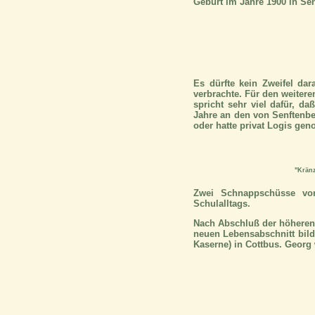
Geburt im Jahre 1900 in Sen
Es dürfte kein Zweifel da
verbrachte. Für den weiter
spricht sehr viel dafür, 
Jahre an den von Senftenber
oder hatte privat Logis ge
"Kränz
Zwei Schnappschüsse von
Schulalltags.
Nach Abschluß der höheren 
neuen Lebensabschnitt bildl
Kaserne) in Cottbus. Georg 