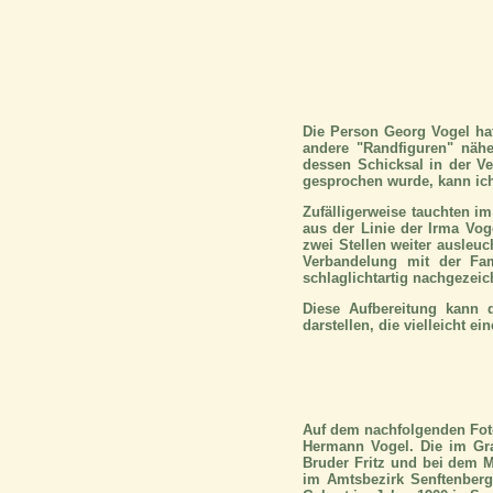
Die Person Georg Vogel hat 
andere "Randfiguren" näh
dessen Schicksal in der Ve
gesprochen wurde, kann ich 
Zufälligerweise tauchten i
aus der Linie der Irma Voge
zwei Stellen weiter ausleuc
Verbandelung mit der Fam
schlaglichtartig nachgezei
Diese Aufbereitung kann d
darstellen, die vielleicht e
Auf dem nachfolgenden Foto
Hermann Vogel. Die im Gras
Bruder Fritz und bei dem M
im Amtsbezirk Senftenberg