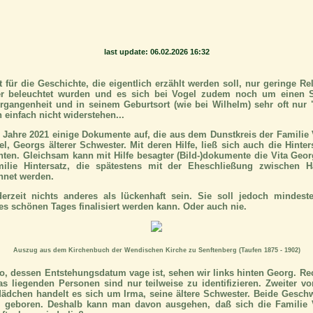
last update: 06.02.2026 16:32
für die Geschichte, die eigentlich erzählt werden soll, nur geringe R
er beleuchtet wurden und es sich bei Vogel zudem noch um einen Se
rgangenheit und in seinem Geburtsort (wie bei Wilhelm) sehr oft nur 
einfach nicht widerstehen...
m Jahre 2021 einige Dokumente auf, die aus dem Dunstkreis der Famili
l, Georgs älterer Schwester. Mit deren Hilfe, ließ sich auch die Hinte
hten. Gleichsam kann mit Hilfe besagter (Bild-)dokumente die Vita Geor
ilie Hintersatz, die spätestens mit der Eheschließung zwischen H
chnet werden.
erzeit nichts anderes als lückenhaft sein. Sie soll jedoch mindes
ines schönen Tages finalisiert werden kann. Oder auch nie.
Auszug aus dem Kirchenbuch der Wendischen Kirche zu Senftenberg (Taufen 1875 - 1902)
, dessen Entstehungsdatum vage ist, sehen wir links hinten Georg. Re
 liegenden Personen sind nur teilweise zu identifizieren. Zweiter vo
ädchen handelt es sich um Irma, seine ältere Schwester. Beide Geschw
 geboren. Deshalb kann man davon ausgehen, daß sich die Familie 