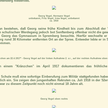
ftenberg niederließ.
Georg Vogel, Hermann Vogel
unbekannt, Fritz Vogel, Irma Vogel, unbekannt
ca. 1910
ran bestehen, daß Georg seine frühe Kindheit bis zum Abschluß der 
en schulischen Werdegang jedoch bot Senftenberg offenbar nicht die ge
daß Georg das Gymnasium in Spremberg besuchte. Hierfür wechselte er 
g rund 30 Kilometer entfernten Ort an der Spree. Entweder lebte er in
nommen.
chen am 22.4.1917" - Georg Vogel auf der linken Aufnahme 2. v.r., auf der rechten Aufnahme oben
 einem "Kränzchen" im April 1917 dokumentieren das fröhliche
Schule muß eine sofortige Einberufung zum Militär stattgefunden habe
ich ein. Sie zeigen den jungenhaften Rekruten ca. Juli 1918 in der 52e
war zu diesem Zeitpunkt noch nicht einmal 18 Jahre alt.
Georg Vogel oben rechts