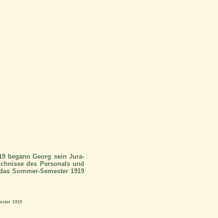
919 begann Georg sein Jura-
eichnisse des Personals und
ür das Sommer-Semester 1919
ester 1919