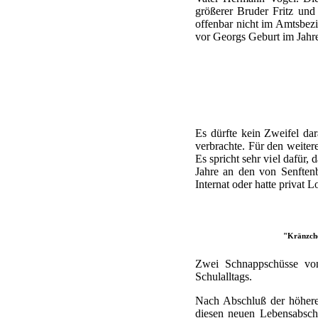
größerer Bruder Fritz und
offenbar nicht im Amtsbez
vor Georgs Geburt im Jahre
Es dürfte kein Zweifel da
verbrachte. Für den weite
Es spricht sehr viel dafür
Jahre an den von Senftenb
Internat oder hatte privat
"Kränzche
Zwei Schnappschüsse von
Schulalltags.
Nach Abschluß der höhere
diesen neuen Lebensabschn