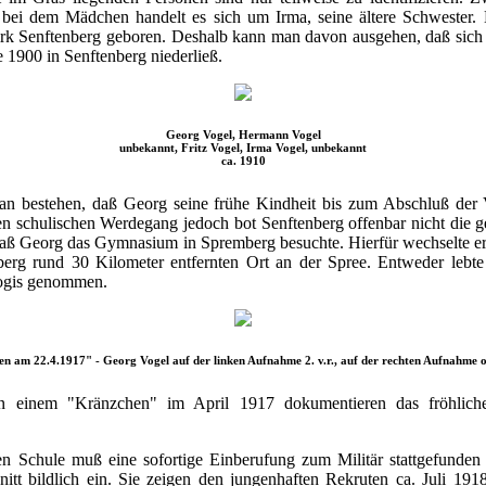
 bei dem Mädchen handelt es sich um Irma, seine ältere Schwester
irk Senftenberg geboren. Deshalb kann man davon ausgehen, daß sich d
 1900 in Senftenberg niederließ.
Georg Vogel, Hermann Vogel
unbekannt, Fritz Vogel, Irma Vogel, unbekannt
ca. 1910
ran bestehen, daß Georg seine frühe Kindheit bis zum Abschluß der 
ren schulischen Werdegang jedoch bot Senftenberg offenbar nicht die 
, daß Georg das Gymnasium in Spremberg besuchte. Hierfür wechselte er
erg rund 30 Kilometer entfernten Ort an der Spree. Entweder lebt
 Logis genommen.
n am 22.4.1917" - Georg Vogel auf der linken Aufnahme 2. v.r., auf der rechten Aufnahme o
 einem "Kränzchen" im April 1917 dokumentieren das fröhliche
n Schule muß eine sofortige Einberufung zum Militär stattgefunden
itt bildlich ein. Sie zeigen den jungenhaften Rekruten ca. Juli 191