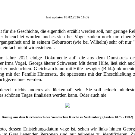
last update: 06.02.2026 16:32
für die Geschichte, die eigentlich erzählt werden soll, nur geringe R
er beleuchtet wurden und es sich bei Vogel zudem noch um einen Se
rgangenheit und in seinem Geburtsort (wie bei Wilhelm) sehr oft nur 
 einfach nicht widerstehen...
n im Jahre 2021 einige Dokumente auf, die aus dem Dunstkreis de
r Irma Vogel, Georgs älterer Schwester. Mit deren Hilfe, ließ sich au
eiter ausleuchten. Gleichsam kann mit Hilfe besagter (Bild-)dokument
ung mit der Familie Hintersatz, die spätestens mit der Eheschließun
 nachgezeichnet werden.
erzeit nichts anderes als lückenhaft sein. Sie soll jedoch mindes
ines schönen Tages finalisiert werden kann. Oder auch nie.
Auszug aus dem Kirchenbuch der Wendischen Kirche zu Senftenberg (Taufen 1875 - 1902)
o, dessen Entstehungsdatum vage ist, sehen wir links hinten Geor
im Gras liegenden Personen sind nur teilweise zu identifizieren. Zw