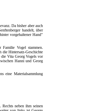
elevanz. Da bisher aber auch
nftenberger handelt, über
"hinter vorgehaltener Hand"
r Familie Vogel stammen.
ch die Hintersatz-Geschichte
e die Vita Georg Vogels vor
g zwischen Hanni und Georg
tens eine Materialsammlung
g. Rechts neben ihm seinen
eiter von links ist Georgs