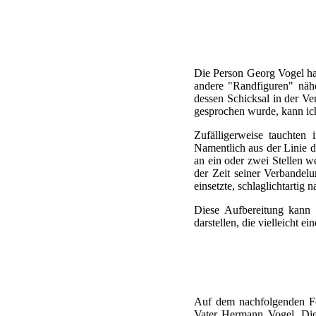
Die Person Georg Vogel hat 
andere "Randfiguren" näh
dessen Schicksal in der Ve
gesprochen wurde, kann ich
Zufälligerweise tauchte
Namentlich aus der Linie de
an ein oder zwei Stellen w
der Zeit seiner Verbandel
einsetzte, schlaglichtartig
Diese Aufbereitung kann d
darstellen, die vielleicht e
Auf dem nachfolgenden Fot
Vater Hermann Vogel. Die 