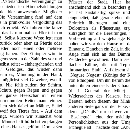
„Vaterländische Vereinigung“ zu
Pflaster der Stadt. Hier ha
rschiedensten Himmelsrichtungen
anscheinend sich in besonders g
de hier anwesender Mitglieder
Er hat kristallartig spitze un
 Die Versammlung fand auf dem
eingebettet, daß gerade eben d
tte in prunkvoller Vergoldung das
Erdreich überragen und eine
ch erhebt. Wir fuhren die kurze
Dolomiten als Pflasterung er
 das ist nun mal so. Hier tut man
zuträglich für die Bereifungen,
ß. Selbst kürzeste Wege legt man
Vorbereitung auf wagehalsige 
urück oder aber zu Pferde oder
halten wir vor dem Hause mit 
 jeder noch einen oder mehrere
Eingang. Daneben ein Zelt, in d
ng haben. Der Ethiopier wird in
Auge muß sich an das Dämmerl
gemessen an der Zahl des vor und
Zeltdecke gewöhnen. Dann sie
selbst reitet – einhergehenden und
flacher Bühne, die mit Teppi
en“ Gefolges, das wieder dann
thronartigen Stuhl. Auf diesem si
 wenn es, Mündung in der Hand,
„Neguse Negest“ (Königs der Kö
 möglichst viel Gewehre, eventl.
von Ethiopien. Um ihn herum di
rt. Nie fehlt zudem der Schirm,
unter ihnen einerseits der Char
s Schutz gegen Regen und gegen
(d. i. General der Mitte) B
ne ganze Heerschar mit einem
Widersachers des Kaisers, heu
vermummten Reitersmann einher.
Berater, neben diesem der Mini
alten sich dabei an Mähne, Sattel
anderen Seite ganz in der Ecke, 
weif des Tieres fest. – Auf dem
deren „Détails“ nur schwer zu 
angt, wurden wir zunächst vom
„Etschegué“, eine der mächtig
er Mannschaft höflichst empfangen
Persönlichkeiten aus der Um
 eines Hauses geführt. Dort saßen
Etchegué ist – nächste dem „Abu