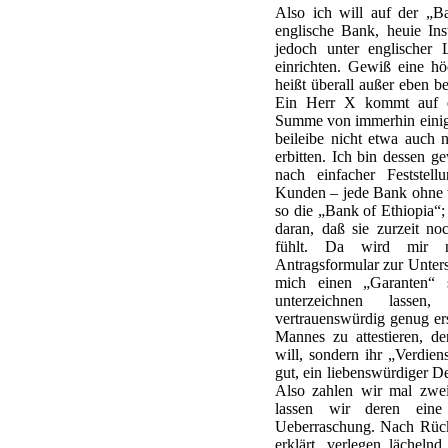
Also ich will auf der „B
englische Bank, heuie Ins
jedoch unter englischer 
einrichten. Gewiß eine hö
heißt überall außer eben be
Ein Herr X kommt auf ei
Summe von immerhin einige
beileibe nicht etwa auch 
erbitten. Ich bin dessen 
nach einfacher Feststel
Kunden – jede Bank ohne w
so die „Bank of Ethiopia“; 
daran, daß sie zurzeit no
fühlt. Da wird mir n
Antragsformular zur Untersc
mich einen „Garanten“ st
unterzeichnen lasse
vertrauenswürdig genug ers
Mannes zu attestieren, d
will, sondern ihr „Verdie
gut, ein liebenswürdiger D
Also zahlen wir mal zwei
lassen wir deren eine
Ueberraschung. Nach Rück
erklärt, verlegen lächeln