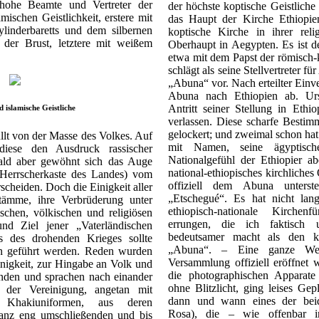
, hohe Beamte und Vertreter der
der höchste koptische Geistliche 
mischen Geistlichkeit, erstere mit
das Haupt der Kirche Ethiopie
linderbaretts und dem silbernen
koptische Kirche in ihrer reli
der Brust, letztere mit weißem
Oberhaupt in Aegypten. Es ist de
etwa mit dem Papst der römisch-
schlägt als seine Stellvertreter f
„Abuna“ vor. Nach erteilter Einve
Abuna nach Ethiopien ab. Urs
Antritt seiner Stellung in Eth
 islamische Geistliche
verlassen. Diese scharfe Bestim
gelockert; und zweimal schon hat 
llt von der Masse des Volkes. Auf
mit Namen, seine ägyptisc
iese den Ausdruck rassischer
Nationalgefühl der Ethiopier a
Bald aber gewöhnt sich das Auge
national-ethiopisches kirchliche
Herrscherkaste des Landes) vom
offiziell dem Abuna unterst
scheiden. Doch die Einigkeit aller
„Etschegué“. Es hat nicht lang
tämme, ihre Verbrüderung unter
ethiopisch-nationale Kirchen
ischen, völkischen und religiösen
errungen, die ich faktisch 
d Ziel jener „Vaterländischen
bedeutsamer macht als den ki
s des drohenden Krieges sollte
„Abuna“. – Eine ganze Wei
n geführt werden. Reden wurden
Versammlung offiziell eröffnet 
inigkeit, zur Hingabe an Volk und
die photographischen Apparate
nden und sprachen nach einander
ohne Blitzlicht, ging leises Gep
er der Vereinigung, angetan mit
dann und wann eines der be
n Khakiuniformen, aus deren
Rosa), die – wie offenbar 
ganz eng umschließenden und bis