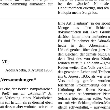
bei der „Societé National
 meine Stimmung allmählich auf
Handumdrehen erledigt, und ich
Ethiopia meine Sorge los.
Eine Art „Fantasia“, in der spon
Menge aus allen Schicht
dokumentieren soll. Zwei Grau
darüber, fallen in der laufenden
Es sind Teilnehmer der Adua-Sc
heute in den Abessiniern
Ueberlegenheit über den jetzt 
den gleichen, der damals blutig g
dem Text des von dem Kinde
VII.
wurden verteilt. Und dann – gew
Reden weiter. Das Volk verkrüme
Addis Abeba, 8. August 1935.
das gewohnte Leben und Treiben 
am 6. August 1935, als wir wie
 „Versammlungen“
Versammlung gerufen wurden
feierlichen Proklamierung der n
er eine der beiden sympathischen
Gründung des Roten Kreuzes
d Preß“ uns zu. „Auatsch?“ Ja,
ethiopische Außenminister Pl
he Verlesung eines Kaiserlichen
Selassie übernehmen sollte. Wi
rn ein Irrtum, als es diesmal eben
uns mit viel Schlangenlinien-Mar
tatt dessen aber wohnten wir einer
gleich schwerfällig, – ausweich