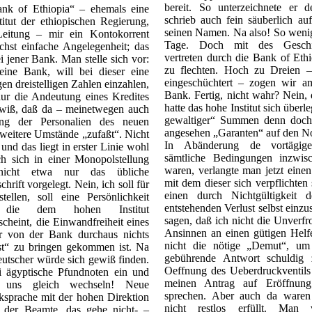
bereit. So unterzeichnete er
ank of Ethiopia“ – ehemals eine
schrieb auch fein säuberlich a
titut der ethiopischen Regierung,
seinen Namen. Na also! So wenig
Leitung – mir ein Kontokorrent
Tage. Doch mit des Geschic
chst einfache Angelegenheit; das
vertreten durch die Bank of Eth
i jener Bank. Man stelle sich vor:
zu flechten. Hoch zu Dreien 
ne Bank, will bei dieser eine
eingeschüchtert – zogen wir a
n dreistelligen Zahlen einzahlen,
Bank. Fertig, nicht wahr? Nein,
nur die Andeutung eines Kredites
hatte das hohe Institut sich überl
gewiß, daß da – meinetwegen auch
gewaltiger“ Summen denn doch 
lung der Personalien des neuen
angesehen „Garanten“ auf den N
eitere Umstände „zufaßt“. Nicht
In Abänderung de vortägige
und das liegt in erster Linie wohl
sämtliche Bedingungen inzwisc
ch sich in einer Monopolstellung
waren, verlangte man jetzt eine
icht etwa nur das übliche
mit dem dieser sich verpflichten 
hrift vorgelegt. Nein, ich soll für
einen durch Nichtgültigkeit
ellen, soll eine Persönlichkeit
entstehenden Verlust selbst einzu
n, die dem hohen Institut
sagen, daß ich nicht die Unverfr
cheint, die Einwandfreiheit eines
Ansinnen an einen gütigen Helfe
er von der Bank durchaus nichts
nicht die nötige „Demut“, um 
nst“ zu bringen gekommen ist. Na
gebührende Antwort schuldig 
eutscher würde sich gewiß finden.
Oeffnung des Ueberdruckventils
 ägyptische Pfundnoten ein und
meinen Antrag auf Eröffnung
 uns gleich wechseln! Neue
sprechen. Aber auch da waren
sprache mit der hohen Direktion
nicht restlos erfüllt. Man
d, der Beamte, das gehe nicht- –