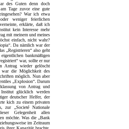
war des Guten denn doch
t am Tage zuvor eine gute
 eingesehen? War ich etwa
er weniger feierlichen
erneinte, erklärte, daß ich
stitut kein Interesse mehr
rag mit meinem und meines
öchst einfach, nicht wahr?
iopia“. Da nämlich war der
das „Registrieren“ also geht
ie eigentlichen bankmäßigen
istriert“ war, sollte er nur
en Antrag wieder gelöscht
war die Möglichkeit des
hriften möglich. Nun aber
Ventiles „Explosion“. Darum
ücklassung von Antrag und
Institut glücklich werden
ger deutscher Helfer, der
rte kich zu einem privaten
es, zur „Societé Nationale
ieser Gelegenheit allen
gen möchte. Was die „Bank
beziehungsweise im Zeitraum
is ihrer Kapazität brachte,