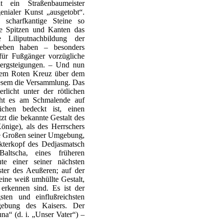
t ein Straßenbaumeister
enialer Kunst „ausgetobt“.
d scharfkantige Steine so
ie Spitzen und Kanten das
 Liliputnachbildung der
geben haben – besonders
 für Fußgänger vorzügliche
Bergsteigungen. – Und nun
dem Roten Kreuz über dem
iesem die Versammlung. Das
icht unter der rötlichen
ht es am Schmalende auf
chen bedeckt ist, einen
tzt die bekannte Gestalt des
nige), als des Herrschers
e Großen seiner Umgebung,
akterkopf des Dedjasmatsch
altscha, eines früheren
te einer seiner nächsten
ster des Aeußeren; auf der
eine weiß umhüllte Gestalt,
erkennen sind. Es ist der
sten und einflußreichsten
gebung des Kaisers. Der
na“ (d. i. „Unser Vater“) –