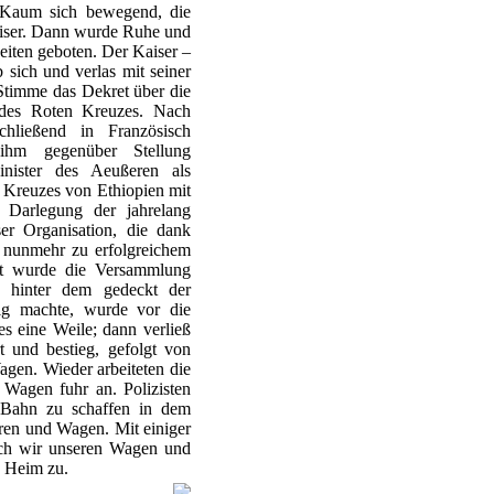
. Kaum sich bewegend, die
aiser. Dann wurde Ruhe und
eiten geboten. Der Kaiser –
sich und verlas mit seiner
Stimme das Dekret über die
des Roten Kreuzes. Nach
hließend in Französisch
 ihm gegenüber Stellung
nister des Aeußeren als
 Kreuzes von Ethiopien mit
Darlegung der jahrelang
er Organisation, die dank
t nunmehr zu erfolgreichem
t wurde die Versammlung
, hinter dem gedeckt der
ig machte, wurde vor die
s eine Weile; dann verließ
 und bestieg, gefolgt von
gen. Wieder arbeiteten die
 Wagen fuhr an. Polizisten
 Bahn zu schaffen in dem
en und Wagen. Mit einiger
ch wir unseren Wagen und
n Heim zu.