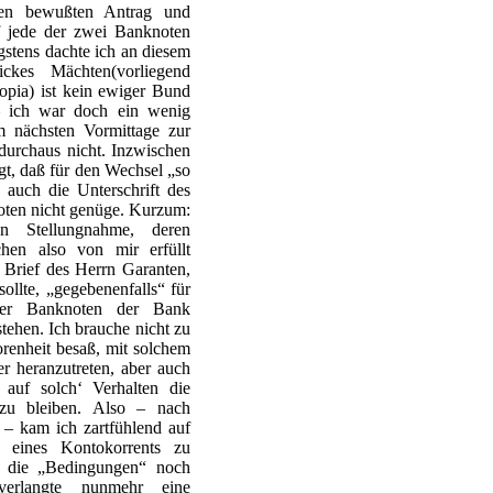
 den bewußten Antrag und
uf jede der zwei Banknoten
stens dachte ich an diesem
kes Mächten(vorliegend
iopia) ist kein ewiger Bund
– ich war doch ein wenig
m nächsten Vormittage zur
 durchaus nicht. Inzwischen
egt, daß für den Wechsel „so
auch die Unterschrift des
oten nicht genüge. Kurzum:
n Stellungnahme, deren
hen also von mir erfüllt
n Brief des Herrn Garanten,
sollte, „gegebenenfalls“ für
 der Banknoten der Bank
stehen. Ich brauche nicht zu
orenheit besaß, mit solchem
r heranzutreten, aber auch
auf solch‘ Verhalten die
zu bleiben. Also – nach
 – kam ich zartfühlend auf
 eines Kontokorrents zu
 die „Bedingungen“ noch
 verlangte nunmehr eine