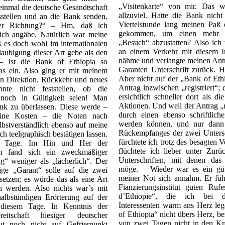
„Visitenkarte“ von mir. Das 
einmal die deutsche Gesandtschaft
allzuviel. Hatte die Bank nich
stellen und an die Bank senden.
Viertelstunde lang meinen Paß
her Richtung?“ – Hm, daß ich
gekommen, um einen mehr od
n ich angäbe. Natürlich war meine
„Besuch“ abzustatten? Also ich v
ß es doch wohl im internationalen
an einem Verkehr mit diesem In
laubigung dieser Art gebe als den
nähme und verlangte meinen Ant
ist die Bank of Ethiopia so
Garanten Unterschrift zurück. H
as ein. Also ging er mit meinem
Aber nicht auf der „Bank of Eth
n Direktion. Rückkehr und neues
Antrag inzwischen „registriert“; 
te nicht feststellen, ob die
ersichtlich schneller dort als d
noch in Gültigkeit seien! Man
Aktionen. Und weil der Antrag „reg
ank zu überlassen. Diese werde –
durch einen ebenso schriftlich
meine Kosten – die Noten nach
werden können, und nur dann 
bstverständlich ebenso auf meine
Rückempfanges der zwei Untersc
ch teelgraphisch bestätigen lassen.
fürchtete ich trotz des besagten 
10 Tage. Im Hin und Her der
flüchtete ich lieber unter Zur
on fand sich ein zweckmäßiger
Unterschriften, mit denen das 
“ weniger als „lächerlich“. Der
möge. – Wieder war es ein güti
ge „Garant“ solle auf die zwei
meiner Not sich annahm. Er füh
tzen; es würde das als eine Art
Fianzierungsinstitut guten Ruf
 werden. Also nichts war’s mit
d’Ethiopie“, die ich bei d
albstündigen Erörterung auf der
Interessenten warm ans Herz le
diesem Tage. In Kenntnis der
of Ethiopia“ nicht übers Herz, 
reitschaft hiesiger deutscher
von zwei Tagen nicht in den Kre
t noch nicht auf Gefrierpunkt