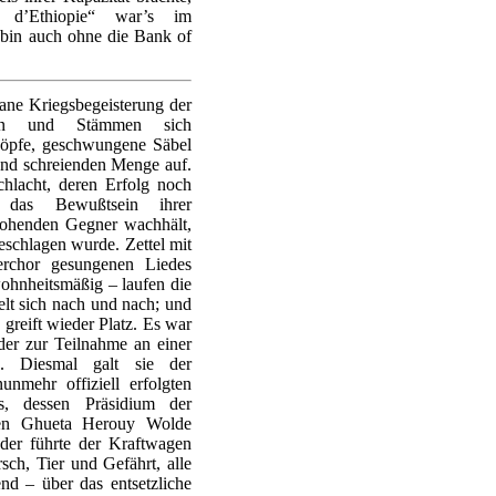
e d’Ethiopie“ war’s im
 bin auch ohne die Bank of
tane Kriegsbegeisterung der
en und Stämmen sich
köpfe, geschwungene Säbel
 und schreienden Menge auf.
hlacht, deren Erfolg noch
 das Bewußtsein ihrer
drohenden Gegner wachhält,
eschlagen wurde. Zettel mit
rchor gesungenen Liedes
ohnheitsmäßig – laufen die
lt sich nach und nach; und
greift wieder Platz. Es war
der zur Teilnahme an einer
. Diesmal galt sie der
unmehr offiziell erfolgten
, dessen Präsidium der
aten Ghueta Herouy Wolde
eder führte der Kraftwagen
sch, Tier und Gefährt, alle
end – über das entsetzliche