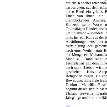
auf die Knöchel reichend
hervorlugen, auf dem sch
deren Rand ein grünes Ban
Einer von ihnen, ein ju
dreinblickender Amhare
Konzept, seine Worte mi
Taktmäßiges Händeklatsch
„in 3 Salven“ – spendete i
links her ein Ruf aus der M
Ausführungen zustimmt u
Verteidigung des gemein
nach einer Weile – gute R
der Menge ein Mohamedan
Sinne zu. Dann singt ei
Freiheitslied mit dem Inha
auch stark. Lieben wir un
geschehen!“ Kurze Anspr
Religionen folgen. Da ko
Bewegung. Eine freie Bahn
Denkmal Meneliks. Rasch
beginnt dieser sich in Mar
Flinten, Gewehre, Karab
Jahrgänge und krumme Sä