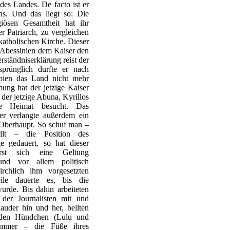
des Landes. De facto ist er
ns. Und das liegt so: Die
giösen Gesamtheit hat ihr
r Patriarch, zu vergleichen
katholischen Kirche. Dieser
ür Abessinien dem Kaiser den
rständniserklärung reist der
prünglich durfte er nach
iopien das Land nicht mehr
mung hat der jetzige Kaiser
der jetzige Abuna, Kyrillos
he Heimat besucht. Das
ber verlangte außerdem ein
s Oberhaupt. So schuf man –
ellt – die Position des
e gedauert, so hat dieser
fürst sich eine Geltung
und vor allem politisch
rchlich ihm vorgesetzten
le dauerte es, bis die
wurde. Bis dahin arbeiteten
 der Journalisten mit und
lauder hin und her, bellten
iden Hündchen (Lulu und
immer – die Füße ihres