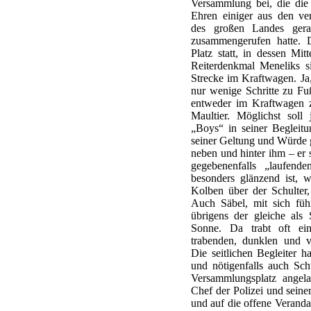
Versammlung bei, die die 
Ehren einiger aus den ve
des großen Landes gera
zusammengerufen hatte.
Platz statt, in dessen Mi
Reiterdenkmal Meneliks si
Strecke im Kraftwagen. Ja,
nur wenige Schritte zu Fu
entweder im Kraftwagen z
Maultier. Möglichst soll
„Boys“ in seiner Begleitu
seiner Geltung und Würde 
neben und hinter ihm – er 
gegebenenfalls „laufend
besonders glänzend ist,
Kolben über der Schulter,
Auch Säbel, mit sich füh
übrigens der gleiche al
Sonne. Da trabt oft ei
trabenden, dunklen und 
Die seitlichen Begleiter h
und nötigenfalls auch Sch
Versammlungsplatz angel
Chef der Polizei und sein
und auf die offene Veranda