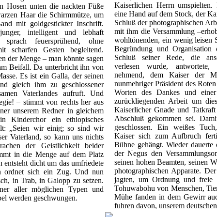
Kaiserlichen Herrn umspielten
en Hosen unten die nackten Füße
eine Hand auf dem Stock, der K
warzen Haar die Schirmmütze, um
Schluß der photographischen Arb
d mit goldgestickter Inschrift.
mit ihm die Versammlung –erhob 
nger, intelligent und lebhaft
wohltönenden, ein wenig leisen 
, sprach feuersprühend, ohne
Begründung und Organisation 
t scharfen Gesten begleitend.
Schluß seiner Rede, die ansc
en der Menge – man könnte sagen
verlesen wurde, antwortete,
hm Beifall. Da unterbricht ihn von
nehmend, dem Kaiser der Mi
asse. Es ist ein Galla, der seinen
nunmehriger Präsident des Roten
nd gleich ihm zu geschlossener
Worten des Dankes und einer 
samen Vaterlandes aufruft. Und
zurückliegenden Arbeit um dies
egie! – stimmt von rechts her aus
Kaiserlicher Gnade und Tatkraf
er unserem Redner in gleichem
Abschluß gekommen sei. Dami
n Kinderchor ein ethiopisches
geschlossen. Ein weißes Tuch
lt: „Seien wir einig; so sind wir
Kaiser sich zum Aufbruch fert
ser Vaterland, so kann uns nichts
Bühne gehängt. Wieder dauerte e
achen der Geistlichkeit beider
der Negus den Versammlungsort
mmt in die Menge auf dem Platz
seinen hohen Beamten, seinen Wa
 entsteht dicht um das umfriedete
photographischen Apparate. Der
 ordnet sich ein Zug. Und nun
jagten, um Ordnung und freie
sch, in Trab, in Galopp zu setzen.
Tohuwabohu von Menschen, Tier
iner aller möglichen Typen und
Mühe fanden in dem Gewirr au
bel werden geschwungen.
fuhren davon, unserem deutsche