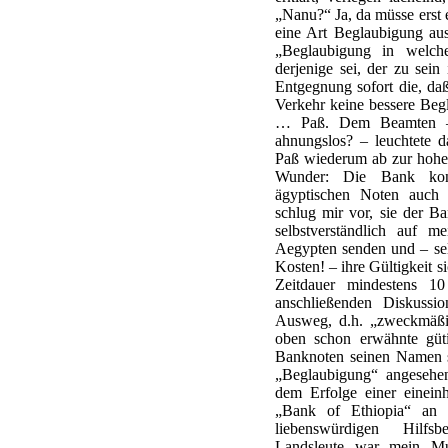
„Nanu?“ Ja, da müsse erst 
eine Art Beglaubigung aus
„Beglaubigung in welc
derjenige sei, der zu sei
Entgegnung sofort die, da
Verkehr keine bessere Beg
… Paß. Dem Beamten – 
ahnungslos? – leuchtete d
Paß wiederum ab zur hohe
Wunder: Die Bank konn
ägyptischen Noten auch 
schlug mir vor, sie der B
selbstverständlich auf 
Aegypten senden und – sel
Kosten! – ihre Gültigkeit si
Zeitdauer mindestens 
anschließenden Diskussi
Ausweg, d.h. „zweckmäßig
oben schon erwähnte güti
Banknoten seinen Namen se
„Beglaubigung“ angesehen
dem Erfolge einer eineinh
„Bank of Ethiopia“ an 
liebenswürdigen Hilfsbe
Landsleute war mein Mu