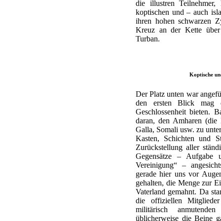
die illustren Teilnehmer
koptischen und – auch isla
ihren hohen schwarzen Zy
Kreuz an der Kette über 
Turban.
Koptische und
Der Platz unten war angefü
den ersten Blick mag d
Geschlossenheit bieten. 
daran, den Amharen (die 
Galla, Somali usw. zu unter
Kasten, Schichten und S
Zurückstellung aller ständ
Gegensätze – Aufgabe un
Vereinigung“ – angesicht
gerade hier uns vor Auge
gehalten, die Menge zur E
Vaterland gemahnt. Da sta
die offiziellen Mitglied
militärisch anmutende
üblicherweise die Beine 