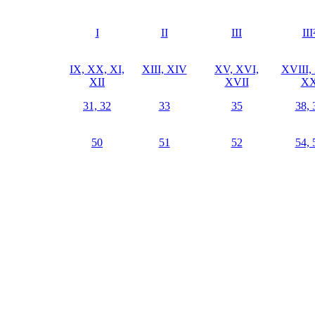
I
II
III
III
IX, XX, XI,
XIII, XIV
XV, XVI,
XVIII,
XII
XVII
X
31, 32
33
35
38, 
50
51
52
54, 