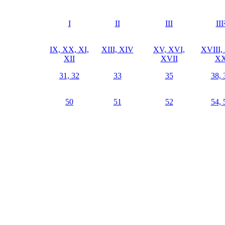
I
II
III
III
IX, XX, XI,
XIII, XIV
XV, XVI,
XVIII,
XII
XVII
X
31, 32
33
35
38, 
50
51
52
54, 