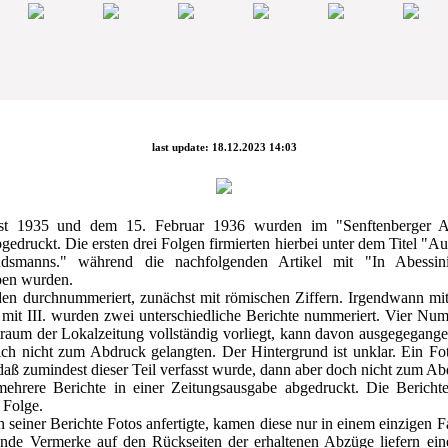
last update: 18.12.2023 14:03
t 1935 und dem 15. Februar 1936 wurden im "Senftenberger An
edruckt. Die ersten drei Folgen firmierten hierbei unter dem Titel "A
ndsmanns." während die nachfolgenden Artikel mit "In Abessini
ben wurden.
en durchnummeriert, zunächst mit römischen Ziffern. Irgendwann mit 
mit III. wurden zwei unterschiedliche Berichte nummeriert. Vier Nu
itraum der Lokalzeitung vollständig vorliegt, kann davon ausgegegang
ich nicht zum Abdruck gelangten. Der Hintergrund ist unklar. Ein Fo
 daß zumindest dieser Teil verfasst wurde, dann aber doch nicht zum Ab
ehrere Berichte in einer Zeitungsausgabe abgedruckt. Die Bericht
 Folge.
 seiner Berichte Fotos anfertigte, kamen diese nur in einem einzigen F
ende Vermerke auf den Rückseiten der erhaltenen Abzüge liefern ei