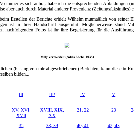
 immer es sich anbot, habe ich die entsprechenden Abbildungen (i
ise aber auch durch Material anderer Provenienz (Zeitungsfaksimiles) e
beim Erstellen der Berichte erhielt Wilhelm mutmaßlich von seiner E
ngen ist in ihrer Handschrift ausgeführt. Möglicherweise stand Mi
 nachfolgenden Fotos ist ihr ihre Begeisterung für die Ausführung
Milly verzweifelt (Addis Abeba 1935)
ichen (bislang von mir abgeschriebenen) Berichten, kann diese in Ruh
selben bilden...
III
III²
IV
V
XV, XVI,
XVIII, XIX,
21, 22
23
2
XVII
XX
35
38, 39
40, 41
42, 43