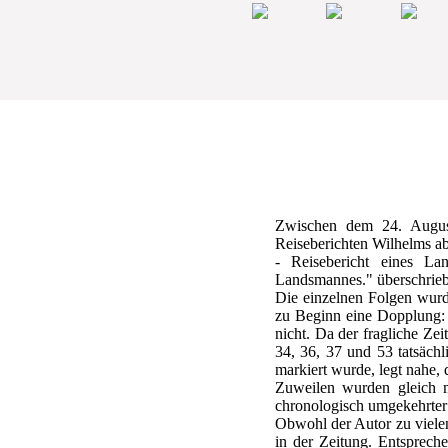
Zwischen dem 24. Augus
Reiseberichten Wilhelms abg
- Reisebericht eines La
Landsmannes." überschrie
Die einzelnen Folgen wurd
zu Beginn eine Dopplung: 
nicht. Da der fragliche Ze
34, 36, 37 und 53 tatsächl
markiert wurde, legt nahe,
Zuweilen wurden gleich m
chronologisch umgekehrter
Obwohl der Autor zu vielen
in der Zeitung. Entsprech