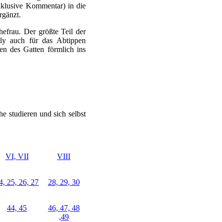
nklusive Kommentar) in die
rgänzt.
hefrau. Der größte Teil der
lly auch für das Abtippen
en des Gatten förmlich ins
e studieren und sich selbst
VI, VII
VIII
4, 25, 26, 27
28, 29, 30
44, 45
46, 47, 48
,49