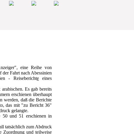
zeiger", eine Reihe von
uf der Fahrt nach Abessinien
en - Reisebericht
e
eines
arabischen. Es gab bereits
mmern erschienen überhaupt
en werden, daß die Berichte
to, das mit "zu Bericht 36"
druck gelangte.
e 50 und 51 erschienen in
all tatsächlich zum Abdruck
ne Zuordnung und teilweise