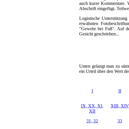
auch kurze Kommentare. Wo
Abschrift eingefügt. Teilwe
Logistische Unterstützung 
erwähnten Fotobeschriftu
"Gewehr bei Fuß". Auf den
Gesicht geschrieben...
Unten gelangt man zu sämtl
ein Urteil über den Wert der
I
II
IX, XX, XI,
XIII, XIV
XII
31, 32
33